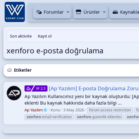
Forumlar
Ürünler
Kaynakla
Son aktivite
Kayıt ol
xenforo e-posta doğrulama
Etiketler
[Ap Yazılım] E-posta Doğrulama Zor
XF 2.3
Ap Yazılım Kullanıcımız yeni bir kaynak oluşturdu: [
eklenti Bu kaynak hakkında daha fazla bilgi ...
Ap Yazılım
Konu
3 May 2026
forum access restriction
f
xenforo
email verification
xenforo
güvenlik eklentisi
xenfo