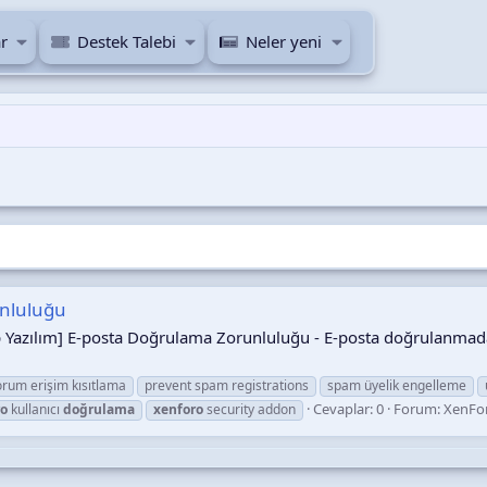
r
Destek Talebi
Neler yeni
unluluğu
Ap Yazılım] E-posta Doğrulama Zorunluluğu - E-posta doğrulanmada
orum erişim kısıtlama
prevent spam registrations
spam üyelik engelleme
Cevaplar: 0
Forum:
XenFor
ro
kullanıcı
doğrulama
xenforo
security addon