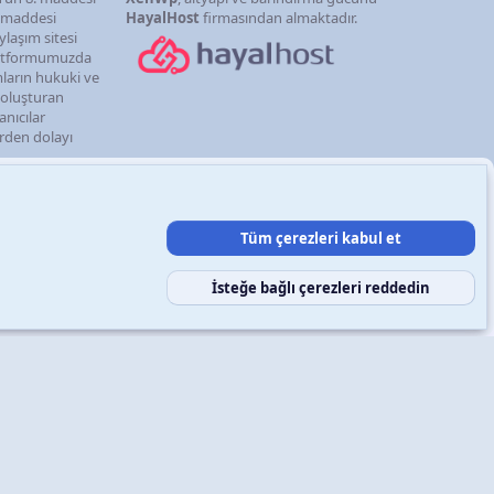
. maddesi
HayalHost
firmasından almaktadır.
ylaşım sitesi
latformumuzda
mların hukuki ve
i oluşturan
anıcılar
erden dolayı
Tüm çerezleri kabul et
şın
Şartlar ve kurallar
Gizlilik politikası
Yardım
Ana sayfa
R
S
S
İsteğe bağlı çerezleri reddedin