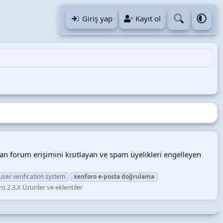
Giriş yap
Kayıt ol
n forum erişimini kısıtlayan ve spam üyelikleri engelleyen
user verification system
xenforo
e-posta
doğrulama
o 2.3.X Ürünler ve eklentiler