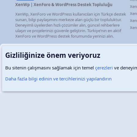
XenWp | XenForo & WordPress Destek Topluluğu
Xen
Xen
XenWp, XenForo ve WordPress kullanıcıları için Türkçe destek
sunan, bilgi paylaşımını merkeze alan güçlü bir topluluktur.
Xen
Deneyimli üyelerden hızlı çözümler alın, güncel rehberlere
Xen
ulaşın ve projelerinizi güvenle geliştirin. Türkiye’nin en aktif
XenForo ve WordPress destek forumunda yerinizi alın.
Gizliliğinize önem veriyoruz
Bu sitenin çalışmasını sağlamak için temel
çerezleri
ve deneyimi
Türkçe (TR)
Çerezler
Daha fazla bilgi edinin ve tercihlerinizi yapılandırın