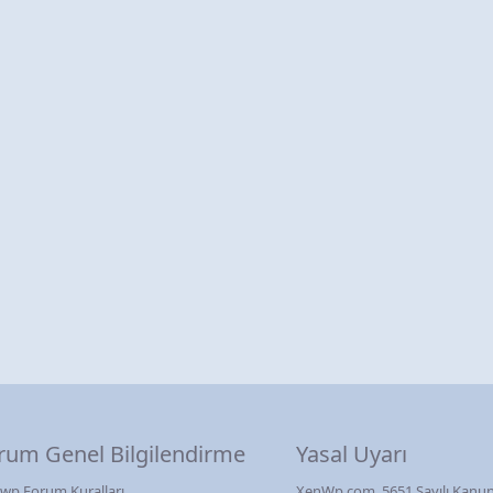
rum Genel Bilgilendirme
Yasal Uyarı
wp Forum Kuralları
XenWp.com, 5651 Sayılı Kanun