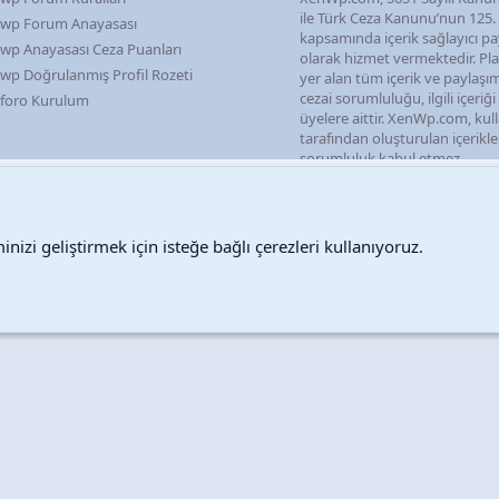
ile Türk Ceza Kanunu’nun 125
wp Forum Anayasası
kapsamında içerik sağlayıcı pa
wp Anayasası Ceza Puanları
olarak hizmet vermektedir. P
wp Doğrulanmış Profil Rozeti
yer alan tüm içerik ve paylaşı
cezai sorumluluğu, ilgili içeriğ
foro Kurulum
üyelere aittir. XenWp.com, kull
tarafından oluşturulan içerikl
sorumluluk kabul etmez.
nizi geliştirmek için isteğe bağlı çerezleri kullanıyoruz.
Destek talepleri
Bize ula
Copyright © 2026 XenWp Telif Hakları Saklıdır
Community platform by XenForo® © 2010-2026 XenForo Ltd.