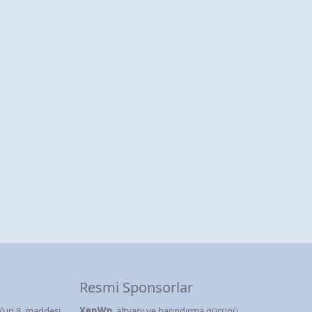
Resmi Sponsorlar
’un 8. maddesi
XenWp
, altyapı ve barındırma gücünü