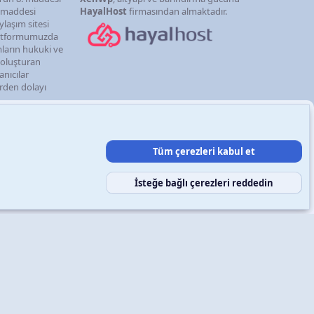
. maddesi
HayalHost
firmasından almaktadır.
ylaşım sitesi
latformumuzda
mların hukuki ve
i oluşturan
anıcılar
erden dolayı
Tüm çerezleri kabul et
şın
Şartlar ve kurallar
Gizlilik politikası
Yardım
Ana sayfa
R
S
S
İsteğe bağlı çerezleri reddedin