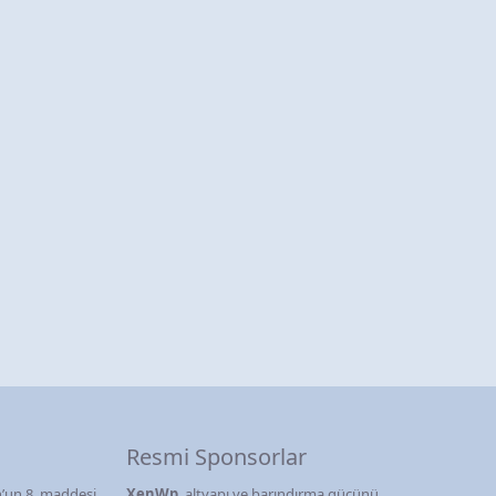
Resmi Sponsorlar
’un 8. maddesi
XenWp
, altyapı ve barındırma gücünü