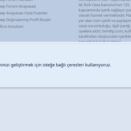
ile Türk Ceza Kanunu’nun 125
wp Forum Anayasası
kapsamında içerik sağlayıcı pa
wp Anayasası Ceza Puanları
olarak hizmet vermektedir. P
wp Doğrulanmış Profil Rozeti
yer alan tüm içerik ve paylaşı
cezai sorumluluğu, ilgili içeriğ
foro Kurulum
üyelere aittir. XenWp.com, kull
tarafından oluşturulan içerikl
sorumluluk kabul etmez.
nizi geliştirmek için isteğe bağlı çerezleri kullanıyoruz.
Destek talepleri
Bize ula
Copyright © 2026 XenWp Telif Hakları Saklıdır
Community platform by XenForo® © 2010-2026 XenForo Ltd.