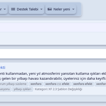
r
Destek Talebi
Neler yeni
ekti
i kullanmadan, yeni yıl atmosferini yansıtan kutlama ışıkları ek
en bir yılbaşı havası kazandırabilir, üyeleriniz için daha keyifli.
orum yılbaşı süsleme
xenforo
xenforo
css
efekt
xenforo
efekt
xenfor
Kategori:
XF 2.3 Şablon Değişikliği
masyonu
yılbaşı ışıkları