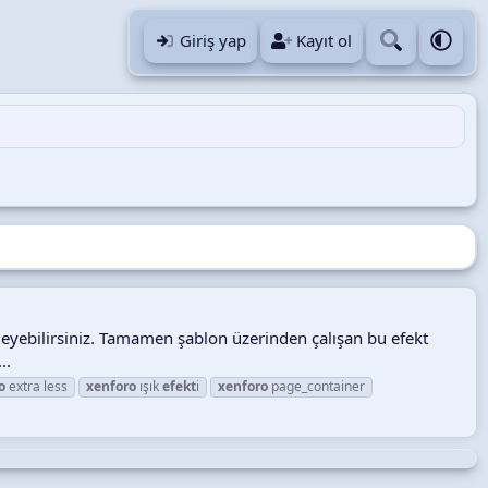
Giriş yap
Kayıt ol
leyebilirsiniz. Tamamen şablon üzerinden çalışan bu efekt
..
o
extra less
xenforo
ışık
efekt
i
xenforo
page_container