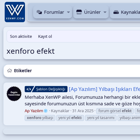
Forumlar
Ürünler
Kaynakla
Son aktivite
Kayıt ol
xenforo efekt
Etiketler
[Ap Yazılım] Yılbaşı Işıkları Ef
Şablon Değişikliği
Merhaba XenWP ailesi, Forumunuza herhangi bir eklent
sayesinde forumunuzun üst kısmına sade ve göze hoş gel
Ap Yazılım
Kaynaklar
31 Ara 2025
forum görsel
efekt
f
xenforo
yılbaşı
yeni yıl
efekt
i
yeni yıl tasarımı
yılbaşı ani