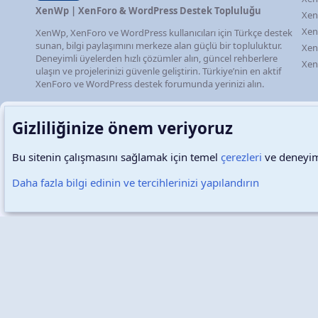
XenWp | XenForo & WordPress Destek Topluluğu
Xen
Xen
XenWp, XenForo ve WordPress kullanıcıları için Türkçe destek
sunan, bilgi paylaşımını merkeze alan güçlü bir topluluktur.
Xen
Deneyimli üyelerden hızlı çözümler alın, güncel rehberlere
Xen
ulaşın ve projelerinizi güvenle geliştirin. Türkiye’nin en aktif
XenForo ve WordPress destek forumunda yerinizi alın.
Gizliliğinize önem veriyoruz
Bu sitenin çalışmasını sağlamak için temel
çerezleri
ve deneyimi
Türkçe (TR)
Çerezler
Daha fazla bilgi edinin ve tercihlerinizi yapılandırın