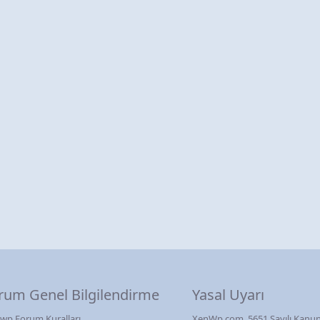
rum Genel Bilgilendirme
Yasal Uyarı
wp Forum Kuralları
XenWp.com, 5651 Sayılı Kanun