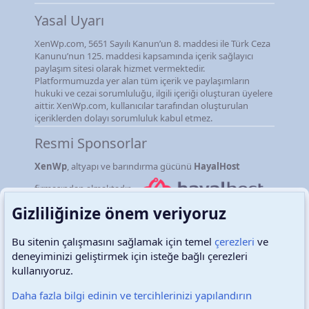
Yasal Uyarı
XenWp.com, 5651 Sayılı Kanun’un 8. maddesi ile Türk Ceza
Kanunu’nun 125. maddesi kapsamında içerik sağlayıcı
paylaşım sitesi olarak hizmet vermektedir.
Platformumuzda yer alan tüm içerik ve paylaşımların
hukuki ve cezai sorumluluğu, ilgili içeriği oluşturan üyelere
aittir. XenWp.com, kullanıcılar tarafından oluşturulan
içeriklerden dolayı sorumluluk kabul etmez.
Resmi Sponsorlar
XenWp
, altyapı ve barındırma gücünü
HayalHost
firmasından almaktadır.
Gizliliğinize önem veriyoruz
Bu sitenin çalışmasını sağlamak için temel
çerezleri
ve
deneyiminizi geliştirmek için isteğe bağlı çerezleri
Türkçe (TR)
Çerezler
kullanıyoruz.
Daha fazla bilgi edinin ve tercihlerinizi yapılandırın
Destek talepleri
Bize ulaşın
Şartlar ve kurallar