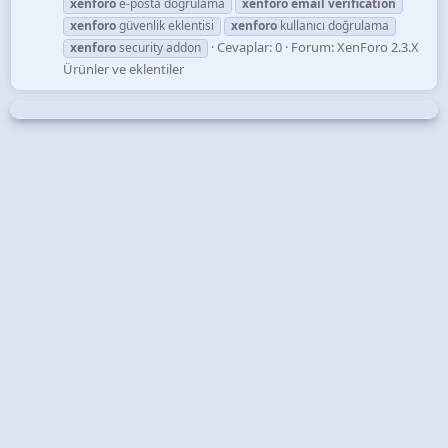
xenforo
e-posta doğrulama
xenforo
email
verification
xenforo
güvenlik eklentisi
xenforo
kullanıcı doğrulama
Cevaplar: 0
Forum:
XenForo 2.3.X
xenforo
security addon
Ürünler ve eklentiler