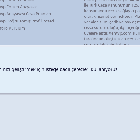
ile Türk Ceza Kanunu’nun 125
wp Forum Anayasası
kapsamında içerik sağlayıcı pa
wp Anayasası Ceza Puanları
olarak hizmet vermektedir. P
wp Doğrulanmış Profil Rozeti
yer alan tüm içerik ve paylaşı
cezai sorumluluğu, ilgili içeriğ
foro Kurulum
üyelere aittir. XenWp.com, kull
tarafından oluşturulan içerikl
sorumluluk kabul etmez.
nizi geliştirmek için isteğe bağlı çerezleri kullanıyoruz.
Destek talepleri
Bize ula
Copyright © 2026 XenWp Telif Hakları Saklıdır
Community platform by XenForo® © 2010-2026 XenForo Ltd.