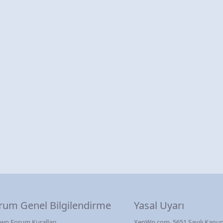
rum Genel Bilgilendirme
Yasal Uyarı
wp Forum Kuralları
XenWp.com, 5651 Sayılı Kanun