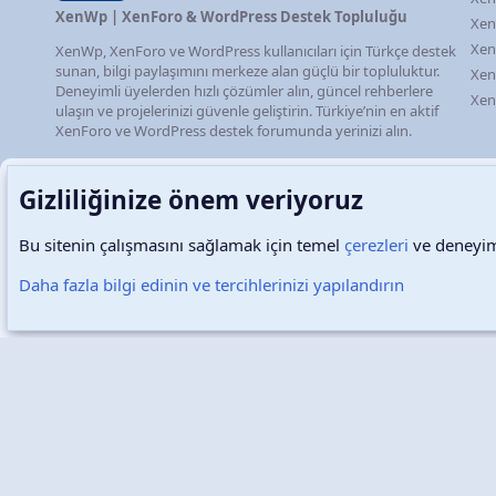
XenWp | XenForo & WordPress Destek Topluluğu
Xen
Xen
XenWp, XenForo ve WordPress kullanıcıları için Türkçe destek
sunan, bilgi paylaşımını merkeze alan güçlü bir topluluktur.
Xen
Deneyimli üyelerden hızlı çözümler alın, güncel rehberlere
Xen
ulaşın ve projelerinizi güvenle geliştirin. Türkiye’nin en aktif
XenForo ve WordPress destek forumunda yerinizi alın.
Gizliliğinize önem veriyoruz
Bu sitenin çalışmasını sağlamak için temel
çerezleri
ve deneyimi
Türkçe (TR)
Çerezler
Daha fazla bilgi edinin ve tercihlerinizi yapılandırın