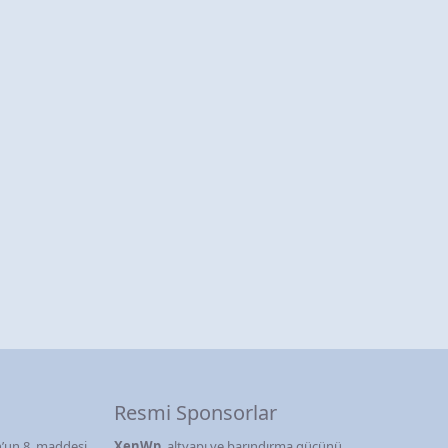
Resmi Sponsorlar
’un 8. maddesi
XenWp
, altyapı ve barındırma gücünü