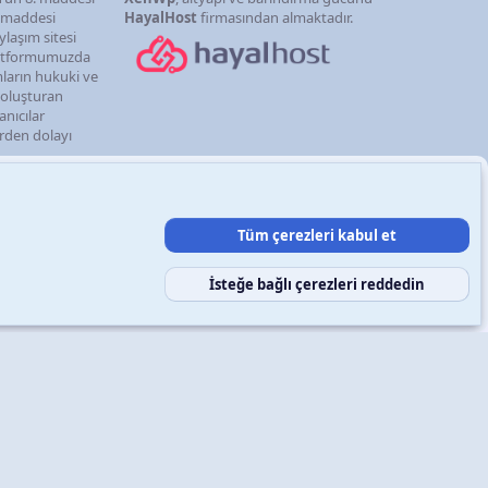
. maddesi
HayalHost
firmasından almaktadır.
ylaşım sitesi
latformumuzda
mların hukuki ve
i oluşturan
anıcılar
erden dolayı
Tüm çerezleri kabul et
şın
Şartlar ve kurallar
Gizlilik politikası
Yardım
Ana sayfa
R
S
S
İsteğe bağlı çerezleri reddedin