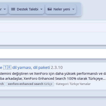
r
Destek Talebi
Neler yeni
🇹🇷 dil yaması, dil paketi
2.3.10
temini değiştiren ve XenForo için daha yüksek performanslı ve d
aba arkadaşlar, XenForo Enhanced Search 100% olarak Türkçeye...
Kategori:
Türkçe Yamalar
rch
xenforo
enhanced
search
türkçe