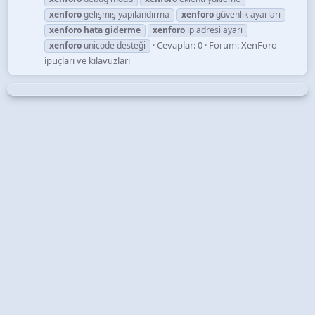
xenforo
gelişmiş yapılandırma
xenforo
güvenlik ayarları
xenforo
hata
giderme
xenforo
ip adresi ayarı
Cevaplar: 0
Forum:
XenForo
xenforo
unicode desteği
ipuçları ve kılavuzları