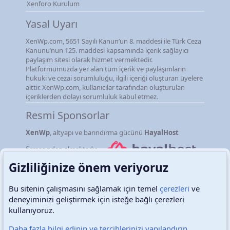
Xenforo Kurulum
Yasal Uyarı
XenWp.com, 5651 Sayılı Kanun’un 8. maddesi ile Türk Ceza
Kanunu’nun 125. maddesi kapsamında içerik sağlayıcı
paylaşım sitesi olarak hizmet vermektedir.
Platformumuzda yer alan tüm içerik ve paylaşımların
hukuki ve cezai sorumluluğu, ilgili içeriği oluşturan üyelere
aittir. XenWp.com, kullanıcılar tarafından oluşturulan
içeriklerden dolayı sorumluluk kabul etmez.
Resmi Sponsorlar
XenWp
, altyapı ve barındırma gücünü
HayalHost
firmasından almaktadır.
Gizliliğinize önem veriyoruz
Bu sitenin çalışmasını sağlamak için temel
çerezleri
ve
deneyiminizi geliştirmek için isteğe bağlı çerezleri
Türkçe (TR)
Çerezler
kullanıyoruz.
Daha fazla bilgi edinin ve tercihlerinizi yapılandırın