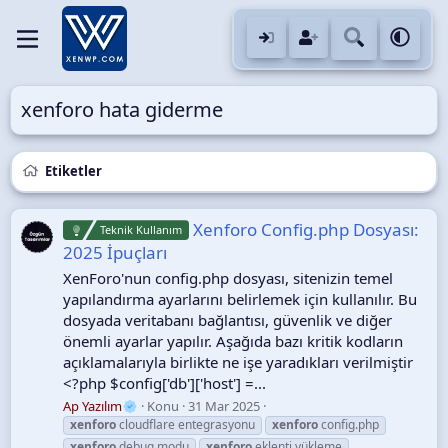
xenforo hata giderme
Etiketler
Xenforo Config.php Dosyası:
Teknik Kullanım
2025 İpuçları
XenForo'nun config.php dosyası, sitenizin temel
yapılandırma ayarlarını belirlemek için kullanılır. Bu
dosyada veritabanı bağlantısı, güvenlik ve diğer
önemli ayarlar yapılır. Aşağıda bazı kritik kodların
açıklamalarıyla birlikte ne işe yaradıkları verilmiştir
<?php $config['db']['host'] =...
Ap Yazılım
Konu
31 Mar 2025
xenforo
cloudflare entegrasyonu
xenforo
config.php
xenforo
debug modu
xenforo
eklenti yükleme