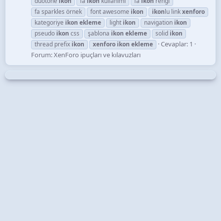
duotone
ikon
fa
ikon
kullanımı
fa
ikon
rengi
fa sparkles örnek
font awesome
ikon
ikon
lu link
xenforo
kategoriye
ikon
ekleme
light
ikon
navigation
ikon
pseudo
ikon
css
şablona
ikon
ekleme
solid
ikon
Cevaplar: 1
thread prefix
ikon
xenforo
ikon
ekleme
Forum:
XenForo ipuçları ve kılavuzları