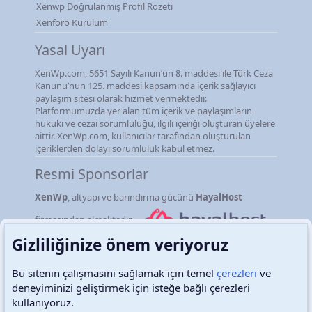
Xenwp Doğrulanmış Profil Rozeti
Xenforo Kurulum
Yasal Uyarı
XenWp.com, 5651 Sayılı Kanun’un 8. maddesi ile Türk Ceza
Kanunu’nun 125. maddesi kapsamında içerik sağlayıcı
paylaşım sitesi olarak hizmet vermektedir.
Platformumuzda yer alan tüm içerik ve paylaşımların
hukuki ve cezai sorumluluğu, ilgili içeriği oluşturan üyelere
aittir. XenWp.com, kullanıcılar tarafından oluşturulan
içeriklerden dolayı sorumluluk kabul etmez.
Resmi Sponsorlar
XenWp
, altyapı ve barındırma gücünü
HayalHost
firmasından almaktadır.
Gizliliğinize önem veriyoruz
Bu sitenin çalışmasını sağlamak için temel
çerezleri
ve
deneyiminizi geliştirmek için isteğe bağlı çerezleri
Türkçe (TR)
Çerezler
kullanıyoruz.