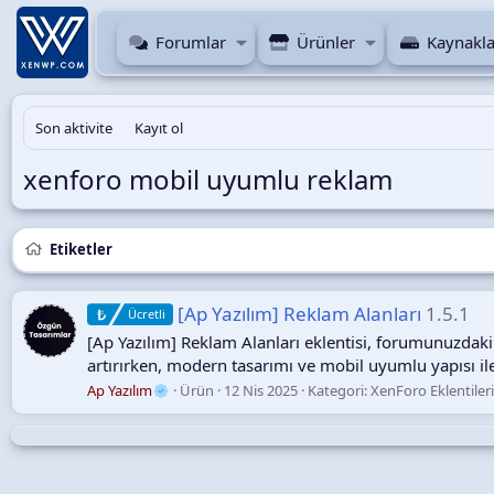
Forumlar
Ürünler
Kaynakla
Son aktivite
Kayıt ol
xenforo mobil uyumlu reklam
Etiketler
[Ap Yazılım] Reklam Alanları
1.5.1
Ücretli
[Ap Yazılım] Reklam Alanları eklentisi, forumunuzdak
artırırken, modern tasarımı ve mobil uyumlu yapısı il
Ap Yazılım
Ürün
12 Nis 2025
Kategori:
XenForo Eklentiler