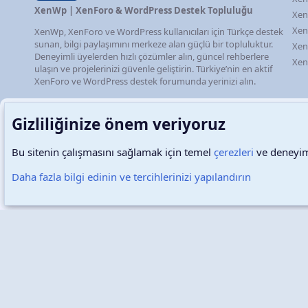
XenWp | XenForo & WordPress Destek Topluluğu
Xen
Xen
XenWp, XenForo ve WordPress kullanıcıları için Türkçe destek
sunan, bilgi paylaşımını merkeze alan güçlü bir topluluktur.
Xen
Deneyimli üyelerden hızlı çözümler alın, güncel rehberlere
Xen
ulaşın ve projelerinizi güvenle geliştirin. Türkiye’nin en aktif
XenForo ve WordPress destek forumunda yerinizi alın.
Gizliliğinize önem veriyoruz
Bu sitenin çalışmasını sağlamak için temel
çerezleri
ve deneyimi
Türkçe (TR)
Çerezler
Daha fazla bilgi edinin ve tercihlerinizi yapılandırın