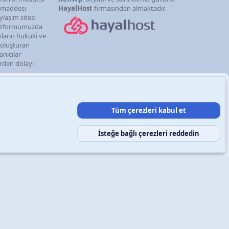
. maddesi
HayalHost
firmasından almaktadır.
ylaşım sitesi
latformumuzda
mların hukuki ve
i oluşturan
anıcılar
erden dolayı
Tüm çerezleri kabul et
şın
Şartlar ve kurallar
Gizlilik politikası
Yardım
Ana sayfa
R
S
S
İsteğe bağlı çerezleri reddedin