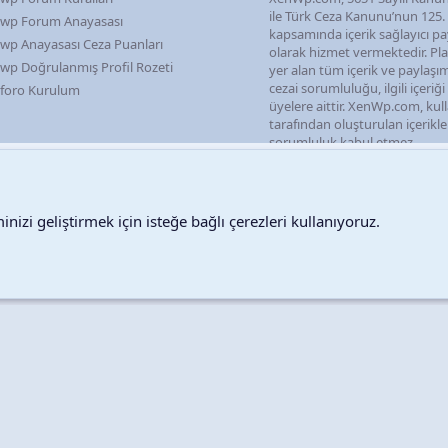
ile Türk Ceza Kanunu’nun 125
wp Forum Anayasası
kapsamında içerik sağlayıcı pa
wp Anayasası Ceza Puanları
olarak hizmet vermektedir. P
wp Doğrulanmış Profil Rozeti
yer alan tüm içerik ve paylaşı
cezai sorumluluğu, ilgili içeriğ
foro Kurulum
üyelere aittir. XenWp.com, kull
tarafından oluşturulan içerikl
sorumluluk kabul etmez.
nizi geliştirmek için isteğe bağlı çerezleri kullanıyoruz.
Destek talepleri
Bize ula
Copyright © 2026 XenWp Telif Hakları Saklıdır
Community platform by XenForo® © 2010-2026 XenForo Ltd.