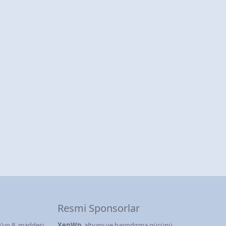
Resmi Sponsorlar
’un 8. maddesi
XenWp
, altyapı ve barındırma gücünü