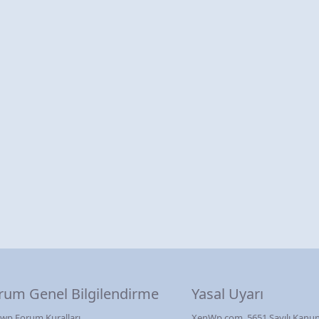
rum Genel Bilgilendirme
Yasal Uyarı
wp Forum Kuralları
XenWp.com, 5651 Sayılı Kanun