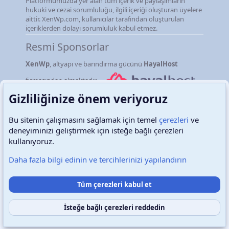
Platformumuzda yer alan tüm içerik ve paylaşımların
hukuki ve cezai sorumluluğu, ilgili içeriği oluşturan üyelere
aittir. XenWp.com, kullanıcılar tarafından oluşturulan
içeriklerden dolayı sorumluluk kabul etmez.
Resmi Sponsorlar
XenWp
, altyapı ve barındırma gücünü
HayalHost
firmasından almaktadır.
Gizliliğinize önem veriyoruz
Bu sitenin çalışmasını sağlamak için temel
çerezleri
ve
deneyiminizi geliştirmek için isteğe bağlı çerezleri
Türkçe (TR)
Çerezler
kullanıyoruz.
Daha fazla bilgi edinin ve tercihlerinizi yapılandırın
Destek talepleri
Bize ulaşın
Şartlar ve kurallar
Tüm çerezleri kabul et
Gizlilik politikası
Yardım
Ana sayfa
R
S
S
İsteğe bağlı çerezleri reddedin
Copyright © 2026 XenWp Telif Hakları Saklıdır
Community platform by XenForo® © 2010-2026 XenForo Ltd.