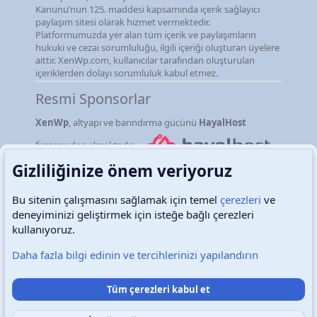
Kanunu’nun 125. maddesi kapsamında içerik sağlayıcı
paylaşım sitesi olarak hizmet vermektedir.
Platformumuzda yer alan tüm içerik ve paylaşımların
hukuki ve cezai sorumluluğu, ilgili içeriği oluşturan üyelere
aittir. XenWp.com, kullanıcılar tarafından oluşturulan
içeriklerden dolayı sorumluluk kabul etmez.
Resmi Sponsorlar
XenWp
, altyapı ve barındırma gücünü
HayalHost
firmasından almaktadır.
Gizliliğinize önem veriyoruz
Bu sitenin çalışmasını sağlamak için temel
çerezleri
ve
deneyiminizi geliştirmek için isteğe bağlı çerezleri
Türkçe (TR)
Çerezler
kullanıyoruz.
Daha fazla bilgi edinin ve tercihlerinizi yapılandırın
Destek talepleri
Bize ulaşın
Şartlar ve kurallar
Tüm çerezleri kabul et
Gizlilik politikası
Yardım
Ana sayfa
R
S