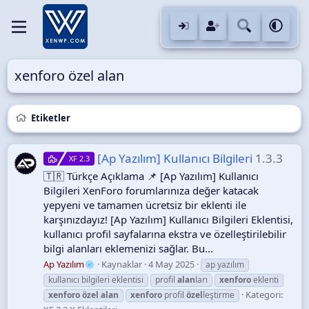
xenforo özel alan
Etiketler
[Ap Yazılım] Kullanıcı Bilgileri
1.3.3
XF 2.3
🇹🇷 Türkçe Açıklama 📌 [Ap Yazılım] Kullanıcı
Bilgileri XenForo forumlarınıza değer katacak
yepyeni ve tamamen ücretsiz bir eklenti ile
karşınızdayız! [Ap Yazılım] Kullanıcı Bilgileri Eklentisi,
kullanıcı profil sayfalarına ekstra ve özelleştirilebilir
bilgi alanları eklemenizi sağlar. Bu...
Ap Yazılım
Kaynaklar
4 May 2025
ap yazılım
kullanıcı bilgileri eklentisi
profil
alan
ları
xenforo
eklenti
Kategori:
xenforo
özel
alan
xenforo
profil
özel
leştirme