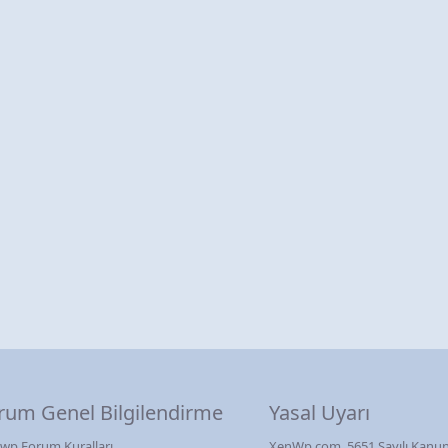
rum Genel Bilgilendirme
Yasal Uyarı
wp Forum Kuralları
XenWp.com, 5651 Sayılı Kanun