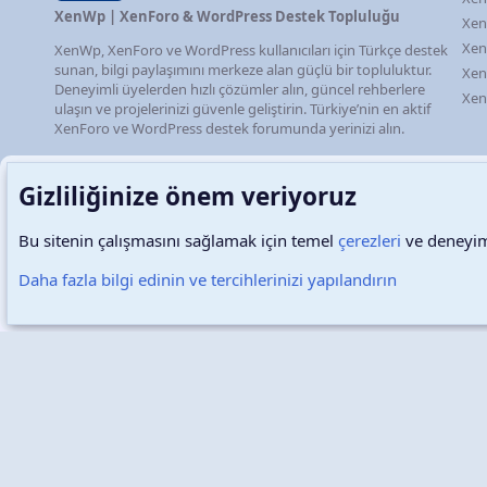
XenWp | XenForo & WordPress Destek Topluluğu
Xen
Xen
XenWp, XenForo ve WordPress kullanıcıları için Türkçe destek
sunan, bilgi paylaşımını merkeze alan güçlü bir topluluktur.
Xen
Deneyimli üyelerden hızlı çözümler alın, güncel rehberlere
Xen
ulaşın ve projelerinizi güvenle geliştirin. Türkiye’nin en aktif
XenForo ve WordPress destek forumunda yerinizi alın.
Gizliliğinize önem veriyoruz
Bu sitenin çalışmasını sağlamak için temel
çerezleri
ve deneyimi
Türkçe (TR)
Çerezler
Daha fazla bilgi edinin ve tercihlerinizi yapılandırın