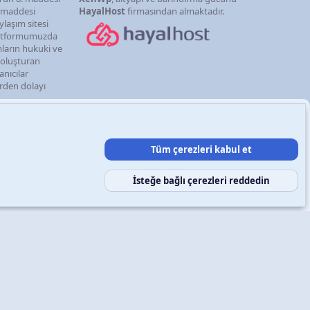
. maddesi
HayalHost
firmasından almaktadır.
ylaşım sitesi
latformumuzda
mların hukuki ve
i oluşturan
anıcılar
erden dolayı
Tüm çerezleri kabul et
şın
Şartlar ve kurallar
Gizlilik politikası
Yardım
Ana sayfa
R
S
S
İsteğe bağlı çerezleri reddedin