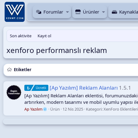
Forumlar
Ürünler
Kaynakla
Son aktivite
Kayıt ol
xenforo performanslı reklam
Etiketler
[Ap Yazılım] Reklam Alanları
1.5.1
Ücretli
[Ap Yazılım] Reklam Alanları eklentisi, forumunuzdak
artırırken, modern tasarımı ve mobil uyumlu yapısı il
Ap Yazılım
Ürün
12 Nis 2025
Kategori:
XenForo Eklentiler