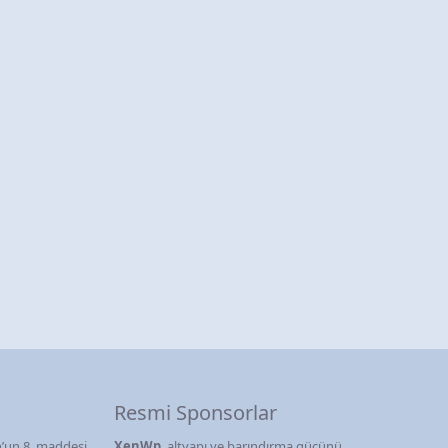
Resmi Sponsorlar
’un 8. maddesi
XenWp
, altyapı ve barındırma gücünü