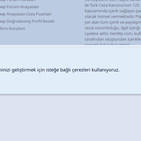
ile Türk Ceza Kanunu’nun 125
wp Forum Anayasası
kapsamında içerik sağlayıcı pa
wp Anayasası Ceza Puanları
olarak hizmet vermektedir. P
wp Doğrulanmış Profil Rozeti
yer alan tüm içerik ve paylaşı
cezai sorumluluğu, ilgili içeriğ
foro Kurulum
üyelere aittir. XenWp.com, kull
tarafından oluşturulan içerikl
sorumluluk kabul etmez.
nizi geliştirmek için isteğe bağlı çerezleri kullanıyoruz.
Destek talepleri
Bize ula
Copyright © 2026 XenWp Telif Hakları Saklıdır
Community platform by XenForo® © 2010-2026 XenForo Ltd.