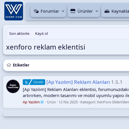
Forumlar
Ürünler
Kaynakla
Son aktivite
Kayıt ol
xenforo reklam eklentisi
Etiketler
[Ap Yazılım] Reklam Alanları
1.5.1
Ücretli
[Ap Yazılım] Reklam Alanları eklentisi, forumunuzdak
artırırken, modern tasarımı ve mobil uyumlu yapısı il
Ap Yazılım
Ürün
12 Nis 2025
Kategori:
XenForo Eklentiler