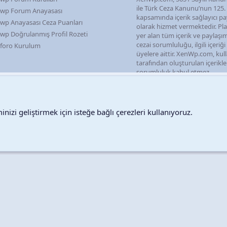
ile Türk Ceza Kanunu’nun 125
wp Forum Anayasası
kapsamında içerik sağlayıcı pa
wp Anayasası Ceza Puanları
olarak hizmet vermektedir. P
wp Doğrulanmış Profil Rozeti
yer alan tüm içerik ve paylaşı
cezai sorumluluğu, ilgili içeriğ
foro Kurulum
üyelere aittir. XenWp.com, kull
tarafından oluşturulan içerikl
sorumluluk kabul etmez.
nizi geliştirmek için isteğe bağlı çerezleri kullanıyoruz.
Destek talepleri
Bize ula
Copyright © 2026 XenWp Telif Hakları Saklıdır
Community platform by XenForo® © 2010-2026 XenForo Ltd.