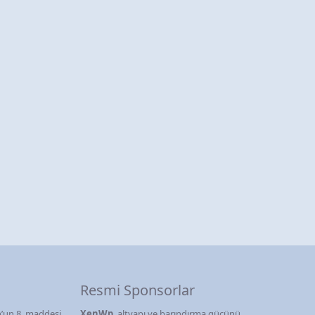
Resmi Sponsorlar
’un 8. maddesi
XenWp
, altyapı ve barındırma gücünü