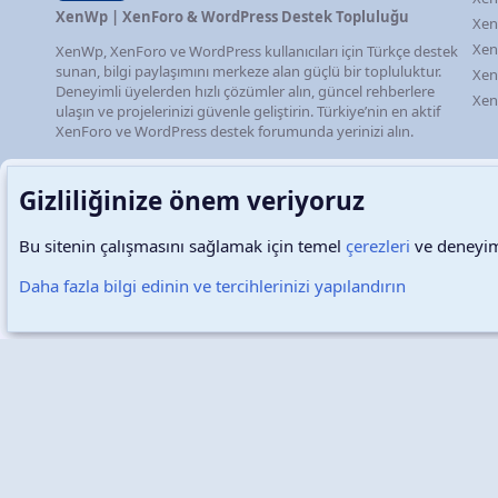
XenWp | XenForo & WordPress Destek Topluluğu
Xen
Xen
XenWp, XenForo ve WordPress kullanıcıları için Türkçe destek
sunan, bilgi paylaşımını merkeze alan güçlü bir topluluktur.
Xen
Deneyimli üyelerden hızlı çözümler alın, güncel rehberlere
Xen
ulaşın ve projelerinizi güvenle geliştirin. Türkiye’nin en aktif
XenForo ve WordPress destek forumunda yerinizi alın.
Gizliliğinize önem veriyoruz
Bu sitenin çalışmasını sağlamak için temel
çerezleri
ve deneyimi
Türkçe (TR)
Çerezler
Daha fazla bilgi edinin ve tercihlerinizi yapılandırın