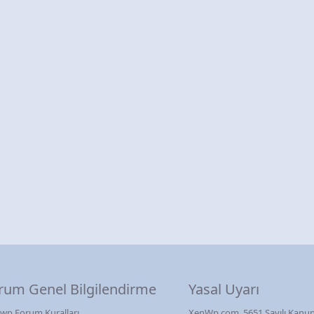
rum Genel Bilgilendirme
Yasal Uyarı
wp Forum Kuralları
XenWp.com, 5651 Sayılı Kanun