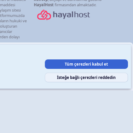
. maddesi
HayalHost
firmasından almaktadır.
ylaşım sitesi
latformumuzda
mların hukuki ve
i oluşturan
anıcılar
erden dolayı
Tüm çerezleri kabul et
şın
Şartlar ve kurallar
Gizlilik politikası
Yardım
Ana sayfa
R
S
S
İsteğe bağlı çerezleri reddedin