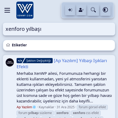
xenforo yılbaşı
Etiketler
[Ap Yazılım] Yılbaşı Işıkları
Şablon Değişikliği
Efekti
Merhaba XenWP ailesi, Forumunuza herhangi bir
eklenti kullanmadan, yeni yıl atmosferini yansıtan
kutlama ışıkları ekleyebilirsiniz. Tamamen şablon
üzerinden çalışan bu efekt sayesinde forumunuzun
üst kısmına sade ve göze hoş gelen bir yılbaşı havası
kazandırabilir, üyeleriniz için daha keyifli...
Ap Yazılım
Kaynaklar
31 Ara 2025
forum görsel efekt
forum
yılbaşı
süsleme
xenforo
xenforo
css efekt