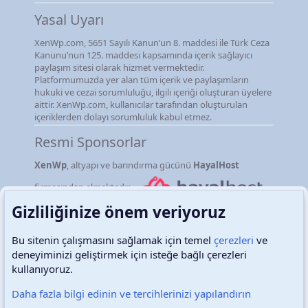
Yasal Uyarı
XenWp.com, 5651 Sayılı Kanun’un 8. maddesi ile Türk Ceza
Kanunu’nun 125. maddesi kapsamında içerik sağlayıcı
paylaşım sitesi olarak hizmet vermektedir.
Platformumuzda yer alan tüm içerik ve paylaşımların
hukuki ve cezai sorumluluğu, ilgili içeriği oluşturan üyelere
aittir. XenWp.com, kullanıcılar tarafından oluşturulan
içeriklerden dolayı sorumluluk kabul etmez.
Resmi Sponsorlar
XenWp
, altyapı ve barındırma gücünü
HayalHost
firmasından almaktadır.
Gizliliğinize önem veriyoruz
Bu sitenin çalışmasını sağlamak için temel
çerezleri
ve
deneyiminizi geliştirmek için isteğe bağlı çerezleri
Türkçe (TR)
Çerezler
kullanıyoruz.
Daha fazla bilgi edinin ve tercihlerinizi yapılandırın
Destek talepleri
Bize ulaşın
Şartlar ve kurallar