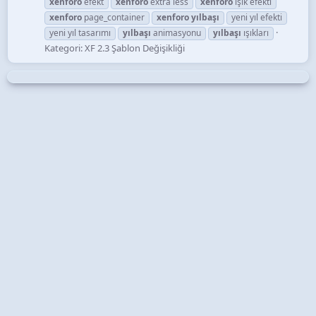
xenforo
efekt
xenforo
extra less
xenforo
ışık efekti
xenforo
page_container
xenforo
yılbaşı
yeni yıl efekti
yeni yıl tasarımı
yılbaşı
animasyonu
yılbaşı
ışıkları
Kategori:
XF 2.3 Şablon Değişikliği