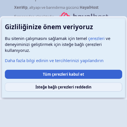
XenWp
, altyapı ve barındırma gücünü
HayalHost
firmasından almaktadır.
Gizliliğinize önem veriyoruz
Bu sitenin çalışmasını sağlamak için temel
çerezleri
ve
deneyiminizi geliştirmek için isteğe bağlı çerezleri
Türkçe (TR)
Çerezler
kullanıyoruz.
Daha fazla bilgi edinin ve tercihlerinizi yapılandırın
Destek talepleri
Bize ulaşın
Şartlar ve kurallar
Tüm çerezleri kabul et
Gizlilik politikası
Yardım
Ana sayfa
R
S
S
İsteğe bağlı çerezleri reddedin
Copyright © 2026 XenWp Telif Hakları Saklıdır
Community platform by XenForo® © 2010-2026 XenForo Ltd.