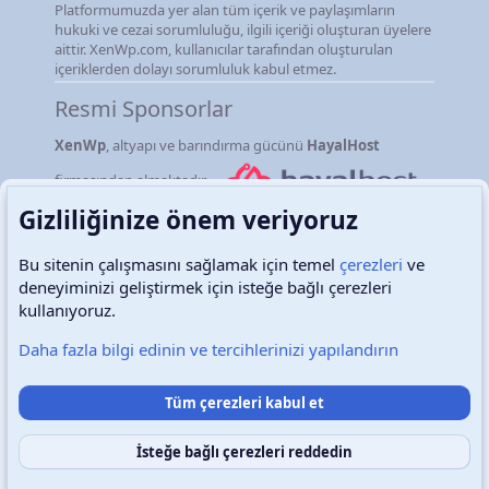
Platformumuzda yer alan tüm içerik ve paylaşımların
hukuki ve cezai sorumluluğu, ilgili içeriği oluşturan üyelere
aittir. XenWp.com, kullanıcılar tarafından oluşturulan
içeriklerden dolayı sorumluluk kabul etmez.
Resmi Sponsorlar
XenWp
, altyapı ve barındırma gücünü
HayalHost
firmasından almaktadır.
Gizliliğinize önem veriyoruz
Bu sitenin çalışmasını sağlamak için temel
çerezleri
ve
deneyiminizi geliştirmek için isteğe bağlı çerezleri
Türkçe (TR)
Çerezler
kullanıyoruz.
Daha fazla bilgi edinin ve tercihlerinizi yapılandırın
Destek talepleri
Bize ulaşın
Şartlar ve kurallar
Tüm çerezleri kabul et
Gizlilik politikası
Yardım
Ana sayfa
R
S
S
İsteğe bağlı çerezleri reddedin
Copyright © 2026 XenWp Telif Hakları Saklıdır
Community platform by XenForo® © 2010-2026 XenForo Ltd.