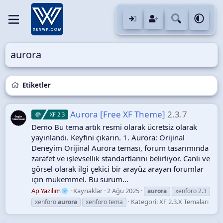
aurora
Etiketler
Aurora [Free XF Theme]
2.3.7
XF 2.3
Demo Bu tema artık resmi olarak ücretsiz olarak
yayınlandı. Keyfini çıkarın. 1. Aurora: Orijinal
Deneyim Orijinal Aurora teması, forum tasarımında
zarafet ve işlevsellik standartlarını belirliyor. Canlı ve
görsel olarak ilgi çekici bir arayüz arayan forumlar
için mükemmel. Bu sürüm...
Ap Yazılım
Kaynaklar
2 Ağu 2025
aurora
xenforo 2.3
Kategori:
XF 2.3.X Temaları
xenforo
aurora
xenforo tema