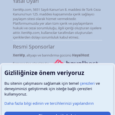
Yasal Uyarı
XenWp.com, 5651 Sayılı Kanun’un 8. maddesi ile Türk Ceza
Kanunu’nun 125. maddesi kapsamında içerik sağlayıcı
paylaşım sitesi olarak hizmet vermektedir.
Platformumuzda yer alan tüm içerik ve paylaşımların
hukuki ve cezai sorumluluğu, ilgili içeriği oluşturan üyelere
aittir. XenWp.com, kullanıcılar tarafından oluşturulan
içeriklerden dolayı sorumluluk kabul etmez.
Resmi Sponsorlar
XenWp
, altyapı ve barındırma gücünü
HayalHost
firmasından almaktadır.
Gizliliğinize önem veriyoruz
Bu sitenin çalışmasını sağlamak için temel
çerezleri
ve
deneyiminizi geliştirmek için isteğe bağlı çerezleri
Türkçe (TR)
Çerezler
kullanıyoruz.
Daha fazla bilgi edinin ve tercihlerinizi yapılandırın
Destek talepleri
Bize ulaşın
Şartlar ve kurallar