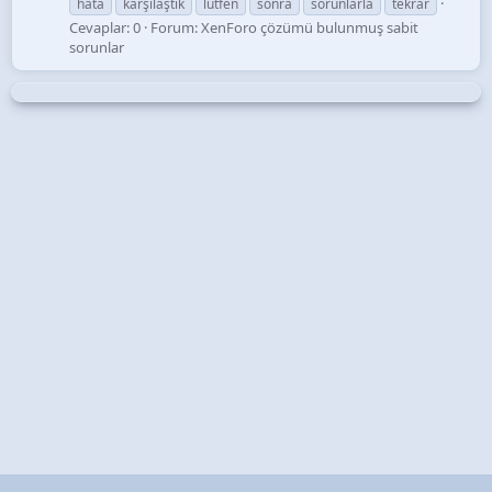
hata
karşılaştık
lütfen
sonra
sorunlarla
tekrar
Cevaplar: 0
Forum:
XenForo çözümü bulunmuş sabit
sorunlar