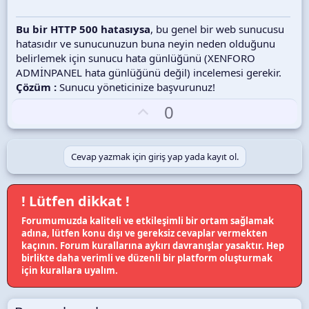
Bu bir HTTP 500 hatasıysa
, bu genel bir web sunucusu
hatasıdır ve sunucunuzun buna neyin neden olduğunu
belirlemek için sunucu hata günlüğünü (XENFORO
ADMİNPANEL hata günlüğünü değil) incelemesi gerekir.
Çözüm :
Sunucu yöneticinize başvurunuz!
O
0
y
l
a
Cevap yazmak için giriş yap yada kayıt ol.
! Lütfen dikkat !
Forumumuzda kaliteli ve etkileşimli bir ortam sağlamak
adına, lütfen konu dışı ve gereksiz cevaplar vermekten
kaçının. Forum kurallarına aykırı davranışlar yasaktır. Hep
birlikte daha verimli ve düzenli bir platform oluşturmak
için kurallara uyalım.