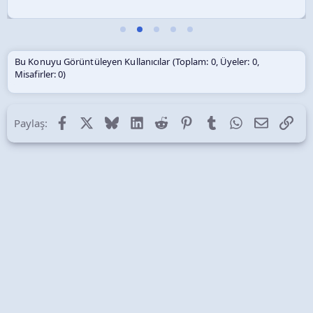
Bu Konuyu Görüntüleyen Kullanıcılar (Toplam: 0, Üyeler: 0,
Misafirler: 0)
Facebook
X (Twitter)
Bluesky
LinkedIn
Reddit
Pinterest
Tumblr
WhatsApp
E-posta
Lin
Paylaş: