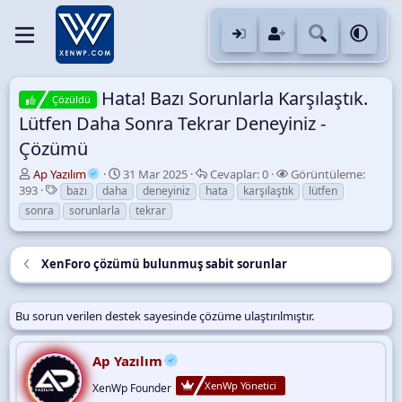
Hata! Bazı Sorunlarla Karşılaştık.
Çözüldü
Lütfen Daha Sonra Tekrar Deneyiniz -
Çözümü
K
B
C
G
Ap Yazılım
31 Mar 2025
Cevaplar:
0
Görüntüleme:
o
E
a
e
ö
393
bazı
daha
deneyiniz
hata
karşılaştık
lütfen
n
t
ş
v
r
sonra
sorunlarla
tekrar
u
i
l
a
ü
y
k
a
p
n
u
e
n
l
t
XenForo çözümü bulunmuş sabit sorunlar
B
t
g
a
ü
a
l
ı
r
l
ş
e
ç
e
Bu sorun verilen destek sayesinde çözüme ulaştırılmıştır.
l
r
t
m
a
a
e
t
r
Ap Yazılım
a
i
n
h
XenWp Yönetici
XenWp Founder
i