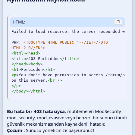
HTML:
Failed to load resource: the server responded with 
PHP: 
<!DOCTYPE HTML PUBLIC "-//IETF//DTD        cor
HTML 2.0//EN">
<
html
>
<
head
>
<
title
>
403 Forbidden
</
title
>
</
head
>
<
body
>
<
h1
>
Forbidden
</
h1
>
<
p
>
You don't have permission to access /forum/posts/
on this server.
<
br
/>
</
p
>
</
body
>
</
html
>
Bu hata bir 403 hatasıysa
, muhtemelen ModSecurity
mod_security, mod_evasive veya benzeri bir sunucu tarafı
güvenlik mekanizmasından kaynaklanlı hatadır.
Çözüm :
Sunucu yöneticinize başvurunuz!