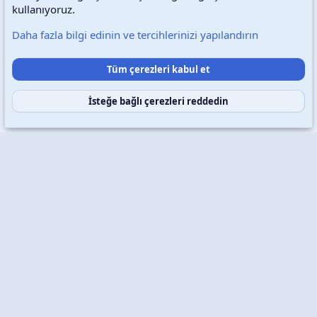
Türkçe (TR)
Çerezler
kullanıyoruz.
Daha fazla bilgi edinin ve tercihlerinizi yapılandırın
Destek talepleri
Bize ulaşın
Şartlar ve kurallar
Tüm çerezleri kabul et
Gizlilik politikası
Yardım
Ana sayfa
R
S
S
İsteğe bağlı çerezleri reddedin
Copyright © 2026 XenWp Telif Hakları Saklıdır
Community platform by XenForo® © 2010-2026 XenForo Ltd.