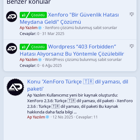
Benzer konular
Ö
Xenforo "Bir Güvenlik Hatası
Çözüldü
n
Meydana Geldi" Çözümü
e
Ap Yazılım
XenForo çözümü bulunmuş sabit sorunlar
r
Cevaplar
0
31 Mar 2025
i
Ö
Wordpress “403 Forbidden”
Çözüldü
n
Hatası Alıyorsanız Bu Yöntemle Çözülebilir
e
Ap Yazılım
WordPress çözümü bulunmuş sabit sorunlar
r
Cevaplar
0
6 Ağu 2025
i
Konu 'XenForo Türkçe 🇹🇷 dil yaması, dil
paketi'
Ap Yazılım Kullanıcımız yeni bir kaynak oluşturdu:
XenForo 2.3.6: Türkçe 🇹🇷 dil yaması, dil paketi - XenForo
2.3.6 : Türkçe 🇹🇷 dil yaması, dil paketi Bu kaynak
hakkında daha fazla bilgi ...
Ap Yazılım
12 Nis 2025
Cevaplar: 11