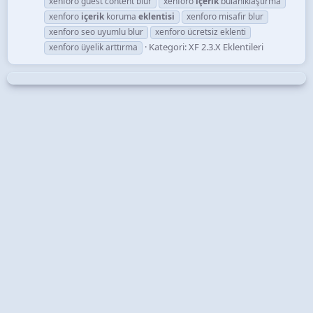
xenforo guest content blur
xenforo
içerik
bulanıklaştırma
xenforo
içerik
koruma
eklentisi
xenforo misafir blur
xenforo seo uyumlu blur
xenforo ücretsiz eklenti
Kategori:
XF 2.3.X Eklentileri
xenforo üyelik arttırma