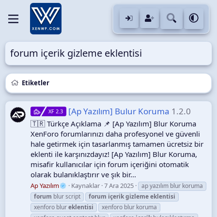
forum içerik gizleme eklentisi
Etiketler
[Ap Yazılım] Bulur Koruma
1.2.0
XF 2.3
🇹🇷 Türkçe Açıklama 📌 [Ap Yazılım] Blur Koruma
XenForo forumlarınızı daha profesyonel ve güvenli
hale getirmek için tasarlanmış tamamen ücretsiz bir
eklenti ile karşınızdayız! [Ap Yazılım] Blur Koruma,
misafir kullanıcılar için forum içeriğini otomatik
olarak bulanıklaştırır ve şık bir...
Ap Yazılım
Kaynaklar
7 Ara 2025
ap yazılım blur koruma
forum
blur script
forum
içerik
gizleme
eklentisi
xenforo blur
eklentisi
xenforo blur koruma