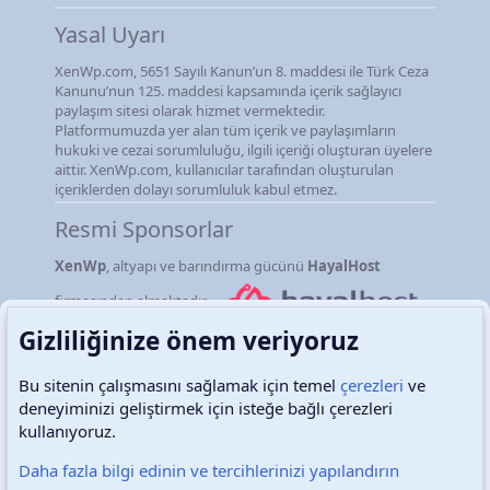
Yasal Uyarı
XenWp.com, 5651 Sayılı Kanun’un 8. maddesi ile Türk Ceza
Kanunu’nun 125. maddesi kapsamında içerik sağlayıcı
paylaşım sitesi olarak hizmet vermektedir.
Platformumuzda yer alan tüm içerik ve paylaşımların
hukuki ve cezai sorumluluğu, ilgili içeriği oluşturan üyelere
aittir. XenWp.com, kullanıcılar tarafından oluşturulan
içeriklerden dolayı sorumluluk kabul etmez.
Resmi Sponsorlar
XenWp
, altyapı ve barındırma gücünü
HayalHost
firmasından almaktadır.
Gizliliğinize önem veriyoruz
Bu sitenin çalışmasını sağlamak için temel
çerezleri
ve
deneyiminizi geliştirmek için isteğe bağlı çerezleri
Türkçe (TR)
Çerezler
kullanıyoruz.
Daha fazla bilgi edinin ve tercihlerinizi yapılandırın
Destek talepleri
Bize ulaşın
Şartlar ve kurallar