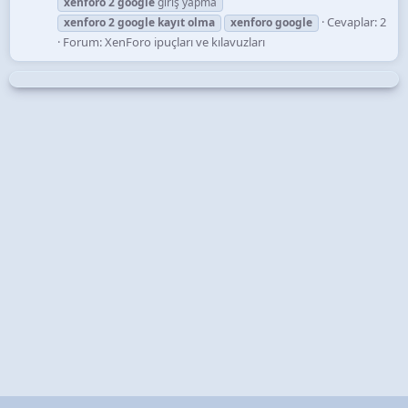
xenforo
2
google
giriş yapma
Cevaplar: 2
xenforo
2
google
kayıt
olma
xenforo
google
Forum:
XenForo ipuçları ve kılavuzları