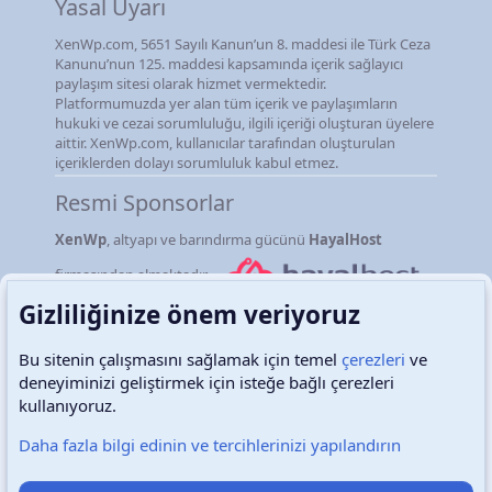
Yasal Uyarı
XenWp.com, 5651 Sayılı Kanun’un 8. maddesi ile Türk Ceza
Kanunu’nun 125. maddesi kapsamında içerik sağlayıcı
paylaşım sitesi olarak hizmet vermektedir.
Platformumuzda yer alan tüm içerik ve paylaşımların
hukuki ve cezai sorumluluğu, ilgili içeriği oluşturan üyelere
aittir. XenWp.com, kullanıcılar tarafından oluşturulan
içeriklerden dolayı sorumluluk kabul etmez.
Resmi Sponsorlar
XenWp
, altyapı ve barındırma gücünü
HayalHost
firmasından almaktadır.
Gizliliğinize önem veriyoruz
Bu sitenin çalışmasını sağlamak için temel
çerezleri
ve
deneyiminizi geliştirmek için isteğe bağlı çerezleri
Türkçe (TR)
Çerezler
kullanıyoruz.
Daha fazla bilgi edinin ve tercihlerinizi yapılandırın
Destek talepleri
Bize ulaşın
Şartlar ve kurallar