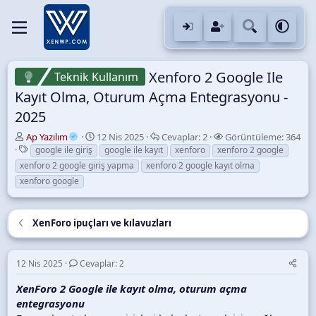
Xenforo 2 Google Ile
Teknik Kullanım
Kayıt Olma, Oturum Açma Entegrasyonu -
2025
K
B
C
G
Ap Yazılım
12 Nis 2025
Cevaplar:
2
Görüntüleme:
364
o
E
a
e
ö
google ile giriş
google ile kayıt
xenforo
xenforo 2 google
n
t
ş
v
r
xenforo 2 google giriş yapma
xenforo 2 google kayıt olma
u
i
l
a
ü
xenforo google
y
k
a
p
n
u
e
n
l
t
B
t
g
a
ü
XenForo ipuçları ve kılavuzları
a
l
ı
r
l
ş
e
ç
e
l
r
t
m
a
a
e
12 Nis 2025
Cevaplar: 2
t
r
XenForo 2 Google ile kayıt olma, oturum açma
a
i
n
h
entegrasyonu
i