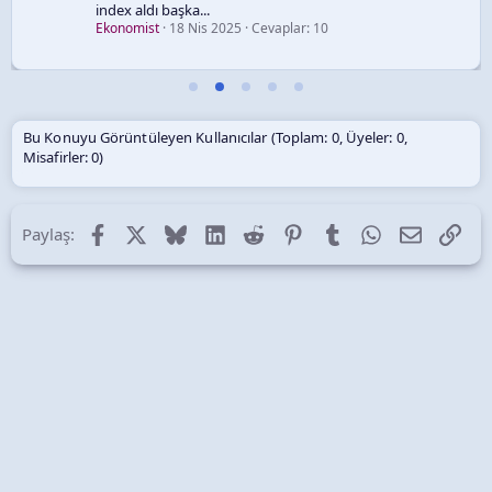
index aldı başka...
Ekonomist
18 Nis 2025
Cevaplar: 10
Bu Konuyu Görüntüleyen Kullanıcılar (Toplam: 0, Üyeler: 0,
Misafirler: 0)
Facebook
X (Twitter)
Bluesky
LinkedIn
Reddit
Pinterest
Tumblr
WhatsApp
E-posta
Lin
Paylaş: