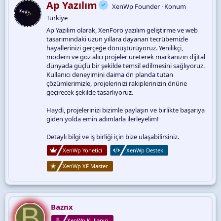
Y
Ap Yazılım
XenWp Founder
·
Konum
k
a
i
Türkiye
z
l
a
Ap Yazılım olarak, XenForo yazılım geliştirme ve web
e
r
tasarımındaki uzun yıllara dayanan tecrübemizle
r
:
hayallerinizi gerçeğe dönüştürüyoruz. Yenilikçi,
modern ve göz alıcı projeler üreterek markanızın dijital
dünyada güçlü bir şekilde temsil edilmesini sağlıyoruz.
Kullanıcı deneyimini daima ön planda tutan
çözümlerimizle, projelerinizi rakiplerinizin önüne
geçirecek şekilde tasarlıyoruz.
Haydi, projelerinizi bizimle paylaşın ve birlikte başarıya
giden yolda emin adımlarla ilerleyelim!
Detaylı bilgi ve iş birliği için bize ulaşabilirsiniz.
XenWp Yönetici
XenWp Destek
XenWp XF Master
B
Baznx
XenWp Kullanıcı