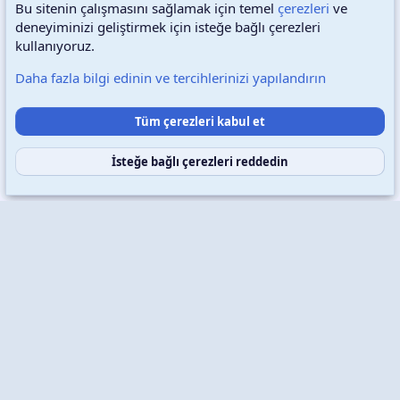
Bu sitenin çalışmasını sağlamak için temel
çerezleri
ve
deneyiminizi geliştirmek için isteğe bağlı çerezleri
Türkçe (TR)
Çerezler
kullanıyoruz.
Daha fazla bilgi edinin ve tercihlerinizi yapılandırın
Destek talepleri
Bize ulaşın
Şartlar ve kurallar
Tüm çerezleri kabul et
Gizlilik politikası
Yardım
Ana sayfa
R
S
S
İsteğe bağlı çerezleri reddedin
Copyright © 2026 XenWp Telif Hakları Saklıdır
Community platform by XenForo® © 2010-2026 XenForo Ltd.