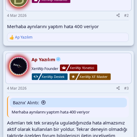
4 Mar 2026
#2
Merhaba aynılarını yaptım hata 400 veriyor
Ap Yazılım
T
e
p
k
i
Ap Yazılım
l
XenWp Yönetici
e
XenWp Founder
r
XenWp Destek
XenWp XF Master
:
4 Mar 2026
#3
Baznx' Alıntı:
Merhaba aynılarını yaptım hata 400 veriyor
Adımları tek tek sırasıyla uguladığınızda hata almazsınız
aktif olarak kullanılan bir yoldur. Tekrar deneyin olmadığı
taktirde özelden forum bilgilerinizi iletin inceliyelim