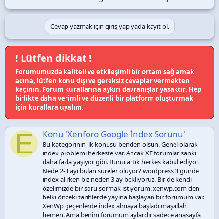
Cevap yazmak için giriş yap yada kayıt ol.
! Lütfen dikkat !
Forumumuzda kaliteli ve etkileşimli bir ortam sağlamak
adına, lütfen konu dışı ve gereksiz cevaplar vermekten
kaçının. Forum kurallarına aykırı davranışlar yasaktır. Hep
birlikte daha verimli ve düzenli bir platform oluşturmak
için kurallara uyalım.
E
Konu 'Xenforo Google İndex Sorunu'
Bu kategorinin ilk konusu benden olsun. Genel olarak
index problemi herkeste var. Ancak XF forumlar sanki
daha fazla yaşıyor gibi. Bunu artık herkes kabul ediyor.
Nede 2-3 ayı bulan süreler oluyor? wordpress 3 günde
index alırken biz neden 3 ay bekliyoruz. Bir de kendi
özelimizde bir soru sormak istiyorum. xenwp.com den
belki önceki tarihlerde yayına başlayan bir forumum var.
XenWp geçenlerde index almaya başladı maşallah
hemen. Ama benim forumum aylardır sadece anasayfa