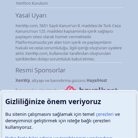
Xenforo Kurulum
Yasal Uyarı
XenWp.com, 5651 Sayılı Kanun’un 8. maddesi ile Türk Ceza
Kanunu’nun 125. maddesi kapsamında içerik sağlayıcı
paylaşım sitesi olarak hizmet vermektedir.
Platformumuzda yer alan tüm içerik ve paylaşımların
hukuki ve cezai sorumluluğu, ilgili içeriği oluşturan üyelere
aittir. XenWp.com, kullanıcılar tarafından oluşturulan
içeriklerden dolayı sorumluluk kabul etmez.
Resmi Sponsorlar
XenWp
, altyapı ve barındırma gücünü
HayalHost
firmasından almaktadır.
Gizliliğinize önem veriyoruz
Bu sitenin çalışmasını sağlamak için temel
çerezleri
ve
deneyiminizi geliştirmek için isteğe bağlı çerezleri
Türkçe (TR)
Çerezler
kullanıyoruz.