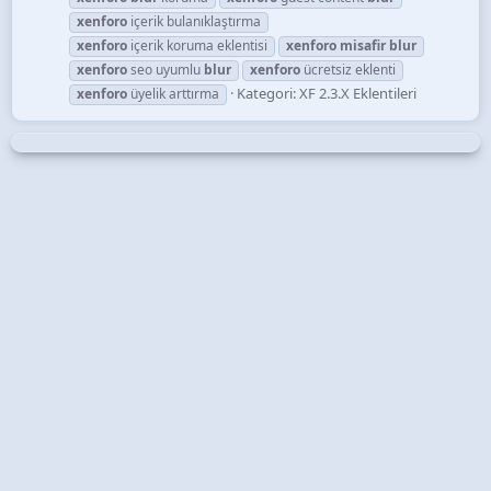
xenforo
içerik bulanıklaştırma
xenforo
içerik koruma eklentisi
xenforo
misafir
blur
xenforo
seo uyumlu
blur
xenforo
ücretsiz eklenti
Kategori:
XF 2.3.X Eklentileri
xenforo
üyelik arttırma