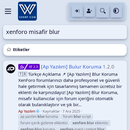
xenforo misafir blur
Etiketler
[Ap Yazılım] Bulur Koruma
1.2.0
XF 2.3
🇹🇷 Türkçe Açıklama 📌 [Ap Yazılım] Blur Koruma
XenForo forumlarınızı daha profesyonel ve güvenli
hale getirmek için tasarlanmış tamamen ücretsiz bir
eklenti ile karşınızdayız! [Ap Yazılım] Blur Koruma,
misafir kullanıcılar için forum içeriğini otomatik
olarak bulanıklaştırır ve şık bir...
Ap Yazılım
Kaynaklar
7 Ara 2025
ap yazılım
blur
koruma
forum
blur
script
forum içerik gizleme eklentisi
xenforo
blur
eklentisi
xenforo
blur
koruma
xenforo
guest content
blur