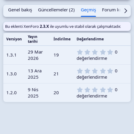
m
a
Genel bakış
Güncellemeler (2)
Geçmiş
Forum konusu
t
a
r
Bu eklenti XenForo
2.3.X
ile uyumlu ve stabil olarak çalışmaktadır.
i
h
Yayın
Versiyon
İndirilme
Değerlendirme
i
tarihi
0
29 Mar
0
1.3.1
19
.
2026
değerlendirme
0
0
0
13 Ara
0
y
1.3.0
21
.
2025
değerlendirme
ı
0
l
0
d
0
9 Nis
0
y
1.2.0
20
ı
.
2025
değerlendirme
ı
z
0
l
0
d
y
ı
ı
z
l
d
ı