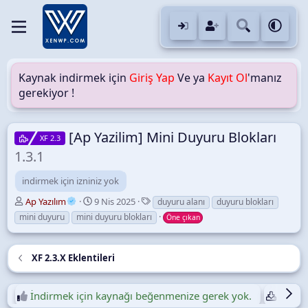
Kaynak indirmek için
Giriş Yap
Ve ya
Kayıt Ol
'manız
gerekiyor !
[Ap Yazilim] Mini Duyuru Blokları
XF 2.3
1.3.1
indirmek için izniniz yok
Y
O
E
Ap Yazılım
9 Nis 2025
duyuru alanı
duyuru blokları
a
l
t
mini duyuru
mini duyuru blokları
Öne çıkan
z
u
i
a
ş
k
r
t
e
XF 2.3.X Eklentileri
u
t
r
l
u
e
İndirmek için kaynağı beğenmenize gerek yok.
Günlük
l
r