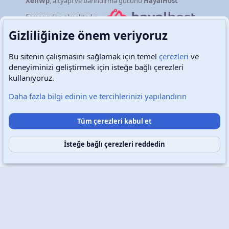
XenWp
, altyapı ve barındırma gücünü
HayalHost
firmasından almaktadır.
Gizliliğinize önem veriyoruz
Bu sitenin çalışmasını sağlamak için temel
çerezleri
ve
deneyiminizi geliştirmek için isteğe bağlı çerezleri
Türkçe (TR)
Çerezler
kullanıyoruz.
Daha fazla bilgi edinin ve tercihlerinizi yapılandırın
Destek talepleri
Bize ulaşın
Şartlar ve kurallar
Tüm çerezleri kabul et
Gizlilik politikası
Yardım
Ana sayfa
R
S
S
İsteğe bağlı çerezleri reddedin
Copyright © 2026 XenWp Telif Hakları Saklıdır
Community platform by XenForo® © 2010-2026 XenForo Ltd.