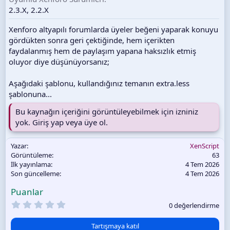
r
2.3.X
2.2.X
i
h
Xenforo altyapılı forumlarda üyeler beğeni yaparak konuyu
i
gördükten sonra geri çektiğinde, hem içerikten
faydalanmış hem de paylaşım yapana haksızlık etmiş
oluyor diye düşünüyorsanız;
Aşağıdaki şablonu, kullandığınız temanın extra.less
şablonuna...
Bu kaynağın içeriğini görüntüleyebilmek için izniniz
yok.
Giriş yap veya üye ol.
Yazar
XenScript
Görüntüleme
63
İlk yayınlama
4 Tem 2026
Son güncelleme
4 Tem 2026
Puanlar
0
0 değerlendirme
.
0
0
Tartışmaya katıl