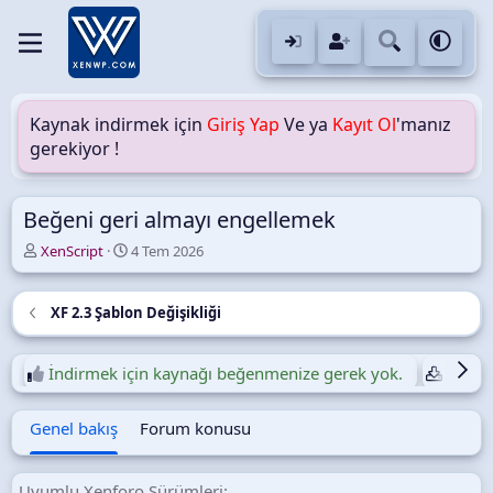
Kaynak indirmek için
Giriş Yap
Ve ya
Kayıt Ol
'manız
gerekiyor !
Beğeni geri almayı engellemek
Y
O
XenScript
4 Tem 2026
a
l
z
u
a
ş
XF 2.3 Şablon Değişikliği
r
t
u
r
İndirmek için kaynağı beğenmenize gerek yok.
Günlük
u
l
Genel bakış
Forum konusu
m
a
t
a
Uyumlu Xenforo Sürümleri