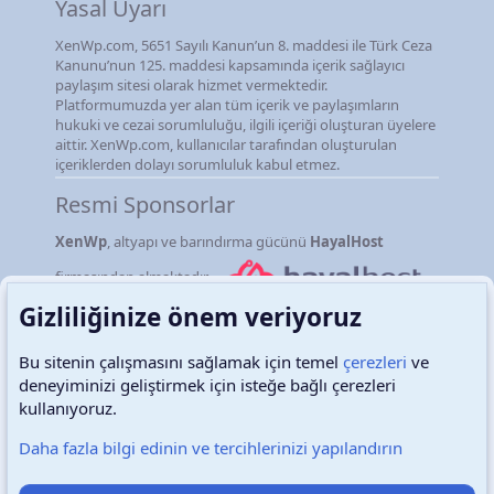
Yasal Uyarı
XenWp.com, 5651 Sayılı Kanun’un 8. maddesi ile Türk Ceza
Kanunu’nun 125. maddesi kapsamında içerik sağlayıcı
paylaşım sitesi olarak hizmet vermektedir.
Platformumuzda yer alan tüm içerik ve paylaşımların
hukuki ve cezai sorumluluğu, ilgili içeriği oluşturan üyelere
aittir. XenWp.com, kullanıcılar tarafından oluşturulan
içeriklerden dolayı sorumluluk kabul etmez.
Resmi Sponsorlar
XenWp
, altyapı ve barındırma gücünü
HayalHost
firmasından almaktadır.
Gizliliğinize önem veriyoruz
Bu sitenin çalışmasını sağlamak için temel
çerezleri
ve
deneyiminizi geliştirmek için isteğe bağlı çerezleri
Türkçe (TR)
Çerezler
kullanıyoruz.
Daha fazla bilgi edinin ve tercihlerinizi yapılandırın
Destek talepleri
Bize ulaşın
Şartlar ve kurallar