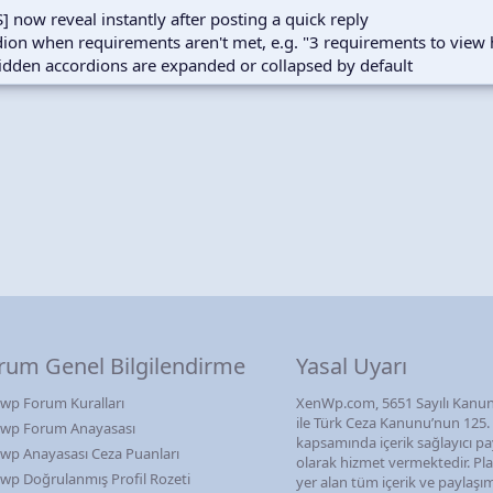
ow reveal instantly after posting a quick reply
ion when requirements aren't met, e.g. "3 requirements to view 
hidden accordions are expanded or collapsed by default
rum Genel Bilgilendirme
Yasal Uyarı
wp Forum Kuralları
XenWp.com, 5651 Sayılı Kanun
ile Türk Ceza Kanunu’nun 125
wp Forum Anayasası
kapsamında içerik sağlayıcı pa
wp Anayasası Ceza Puanları
olarak hizmet vermektedir. P
wp Doğrulanmış Profil Rozeti
yer alan tüm içerik ve paylaşı