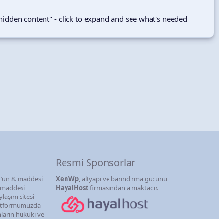
hidden content" - click to expand and see what's needed
Resmi Sponsorlar
’un 8. maddesi
XenWp
, altyapı ve barındırma gücünü
. maddesi
HayalHost
firmasından almaktadır.
ylaşım sitesi
latformumuzda
mların hukuki ve