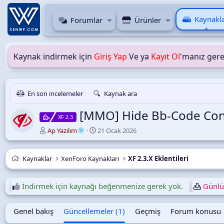
Kaynakl
Forumlar
Ürünler
Kaynak indirmek için
Giriş Yap
Ve ya
Kayıt Ol
'manız gere
En son incelemeler
Kaynak ara
[MMO] Hide Bb-Code Co
XF 2.3
Y
O
Ap Yazılım
21 Ocak 2026
a
l
z
u
a
ş
Kaynaklar
XenForo Kaynakları
XF 2.3.X Eklentileri
r
t
u
r
İndirmek için kaynağı beğenmenize gerek yok.
Günlük
u
l
Genel bakış
Güncellemeler (1)
Geçmiş
Forum konusu
m
a