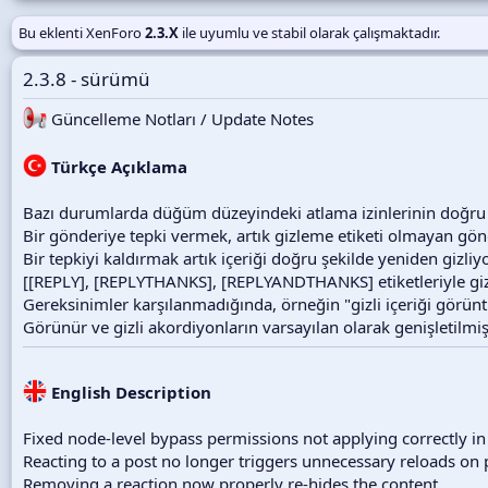
t
a
Bu eklenti XenForo
2.3.X
ile uyumlu ve stabil olarak çalışmaktadır.
r
i
2.3.8 - sürümü
h
i
Güncelleme Notları / Update Notes
Türkçe Açıklama
Bazı durumlarda düğüm düzeyindeki atlama izinlerinin doğru
Bir gönderiye tepki vermek, artık gizleme etiketi olmayan gön
Bir tepkiyi kaldırmak artık içeriği doğru şekilde yeniden gizliyo
[[REPLY], [REPLYTHANKS], [REPLYANDTHANKS] etiketleriyle gizle
Gereksinimler karşılanmadığında, örneğin "gizli içeriği görüntü
Görünür ve gizli akordiyonların varsayılan olarak genişletilmiş 
English Description
Fixed node-level bypass permissions not applying correctly i
Reacting to a post no longer triggers unnecessary reloads on 
Removing a reaction now properly re-hides the content