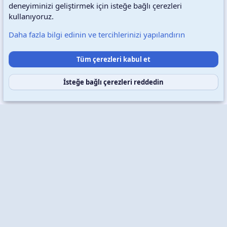
deneyiminizi geliştirmek için isteğe bağlı çerezleri
Türkçe (TR)
Çerezler
kullanıyoruz.
Daha fazla bilgi edinin ve tercihlerinizi yapılandırın
Destek talepleri
Bize ulaşın
Şartlar ve kurallar
Tüm çerezleri kabul et
Gizlilik politikası
Yardım
Ana sayfa
R
S
S
İsteğe bağlı çerezleri reddedin
Copyright © 2026 XenWp Telif Hakları Saklıdır
Community platform by XenForo® © 2010-2026 XenForo Ltd.