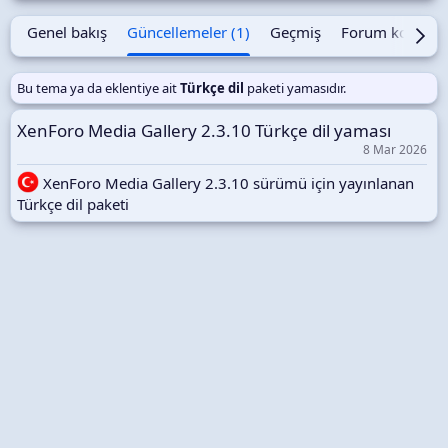
m
a
Genel bakış
Güncellemeler (1)
Geçmiş
Forum konusu
t
a
r
Bu tema ya da eklentiye ait
Türkçe dil
paketi yamasıdır.
i
h
XenForo Media Gallery 2.3.10 Türkçe dil yaması
i
8 Mar 2026
XenForo Media Gallery 2.3.10 sürümü için yayınlanan
Türkçe dil paketi