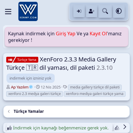
Kaynak indirmek için
Giriş Yap
Ve ya
Kayıt Ol
'manız
gerekiyor !
XenForo 2.3.3 Media Gallery
Türkçe Yama
Türkçe 🇹🇷 dil yaması, dil paketi
2.3.10
indirmek için izniniz yok
Y
O
E
Ap Yazılım
12 Nis 2025
media gallery türkçe dil paketi
a
l
t
xenforo 2.3 medya galeri türkçe
xenforo mediya galeri türkçe yama
z
u
i
a
ş
k
r
t
e
Türkçe Yamalar
u
t
r
l
u
e
İndirmek için kaynağı beğenmenize gerek yok.
Günlük
l
r