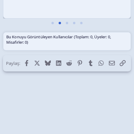
Bu Konuyu Görüntüleyen Kullanıcılar (Toplam: 0, Üyeler: 0,
Misafirler: 0)
Facebook
X (Twitter)
Bluesky
LinkedIn
Reddit
Pinterest
Tumblr
WhatsApp
E-posta
Lin
Paylaş: