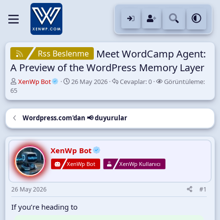
Meet WordCamp Agent:
Rss Beslenme
A Preview of the WordPress Memory Layer
K
B
C
G
XenWp Bot
26 May 2026
Cevaplar:
0
Görüntüleme:
o
a
e
ö
65
n
ş
v
r
u
l
a
ü
y
a
p
n
Wordpress.com'dan 📢 duyurular
u
n
l
t
B
g
a
ü
a
ı
r
l
XenWp Bot
ş
ç
e
l
t
m
XenWp Bot
XenWp Kullanıcı
a
a
e
t
r
a
i
26 May 2026
#1
n
h
i
If you’re heading to