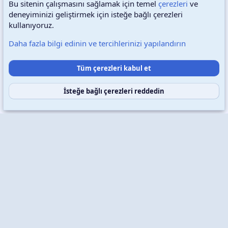
Bu sitenin çalışmasını sağlamak için temel
çerezleri
ve
deneyiminizi geliştirmek için isteğe bağlı çerezleri
Türkçe (TR)
Çerezler
kullanıyoruz.
Daha fazla bilgi edinin ve tercihlerinizi yapılandırın
Destek talepleri
Bize ulaşın
Şartlar ve kurallar
Tüm çerezleri kabul et
Gizlilik politikası
Yardım
Ana sayfa
R
S
S
İsteğe bağlı çerezleri reddedin
Copyright © 2026 XenWp Telif Hakları Saklıdır
Community platform by XenForo® © 2010-2026 XenForo Ltd.