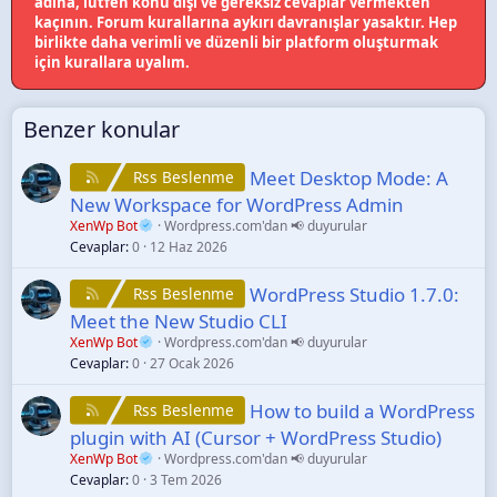
adına, lütfen konu dışı ve gereksiz cevaplar vermekten
kaçının. Forum kurallarına aykırı davranışlar yasaktır. Hep
birlikte daha verimli ve düzenli bir platform oluşturmak
için kurallara uyalım.
Benzer konular
Meet Desktop Mode: A
Rss Beslenme
New Workspace for WordPress Admin
XenWp Bot
Wordpress.com'dan 📢 duyurular
Cevaplar
0
12 Haz 2026
WordPress Studio 1.7.0:
Rss Beslenme
Meet the New Studio CLI
XenWp Bot
Wordpress.com'dan 📢 duyurular
Cevaplar
0
27 Ocak 2026
How to build a WordPress
Rss Beslenme
plugin with AI (Cursor + WordPress Studio)
XenWp Bot
Wordpress.com'dan 📢 duyurular
Cevaplar
0
3 Tem 2026