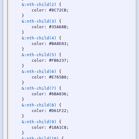
color
:
 #8C72CB
;
&:nth-child(2)
{
}
color
:
 #8C72CB
;
&:nth-child(11)
{
...
}
&:nth-child(3)
{
color
:
 #35A68B
;
}
&:nth-child(4)
{
color
:
 #BA8E03
;
}
&:nth-child(5)
{
color
:
 #FB6237
;
}
&:nth-child(6)
{
color
:
 #E765B0
;
}
&:nth-child(7)
{
color
:
 #6BA036
;
}
&:nth-child(8)
{
color
:
 #D61F22
;
}
&:nth-child(9)
{
color
:
 #18A1C8
;
}
&:nth-child(10)
{