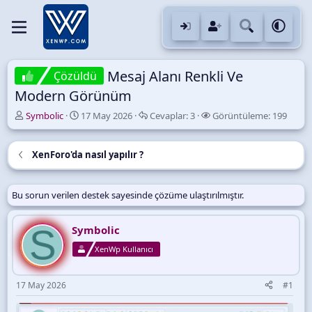
Mesaj Alanı Renkli Ve
Çözüldü
Modern Görünüm
K
B
C
G
Symbolic
17 May 2026
Cevaplar:
3
Görüntüleme:
199
o
a
e
ö
n
ş
v
r
u
l
a
ü
XenForo'da nasıl yapılır ?
y
a
p
n
u
n
l
t
B
g
a
ü
Bu sorun verilen destek sayesinde çözüme ulaştırılmıştır.
a
ı
r
l
ş
ç
e
l
t
m
S
Symbolic
a
a
e
XenWp Kullanıcı
t
r
a
i
n
h
17 May 2026
#1
i