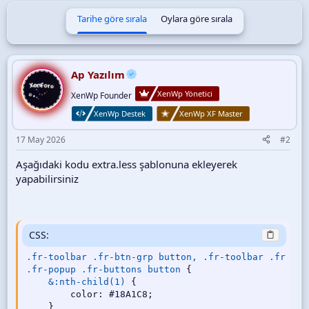
&:nth-child(2)
{
Tarihe göre sırala
Oylara göre sırala
color
:
 #8C72CB
;
}
&:nth-child(3)
{
color
:
 #35A68B
;
}
Ap Yazılım
&:nth-child(4)
{
XenWp Yönetici
color
:
 #BA8E03
;
XenWp Founder
}
XenWp Destek
XenWp XF Master
&:nth-child(5)
{
color
:
 #FB6237
;
17 May 2026
#2
}
&:nth-child(6)
{
Aşağıdaki kodu extra.less şablonuna ekleyerek
color
:
 #E765B0
;
yapabilirsiniz
}
&:nth-child(7)
{
color
:
 #6BA036
;
}
&:nth-child(8)
{
CSS:
color
:
 #D61F22
;
}
.fr-toolbar .fr-btn-grp button, .fr-toolbar .fr-mor
&:nth-child(9)
{
.fr-popup .fr-buttons button
{
color
:
 #18A1C8
;
&:nth-child(1)
{
}
color
:
 #18A1C8
;
&:nth-child(10)
{
}