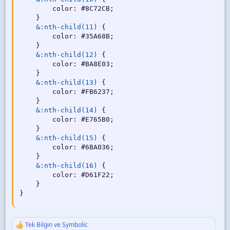
color
:
 #8C72CB
;
}
&:nth-child(11)
{
color
:
 #35A68B
;
}
&:nth-child(12)
{
color
:
 #BA8E03
;
}
&:nth-child(13)
{
color
:
 #FB6237
;
}
&:nth-child(14)
{
color
:
 #E765B0
;
}
&:nth-child(15)
{
color
:
 #6BA036
;
}
&:nth-child(16)
{
color
:
 #D61F22
;
}
}
Tek Bilgin
ve
Symbolic
T