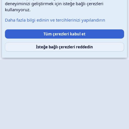
deneyiminizi geliştirmek için isteğe bağlı çerezleri
Türkçe (TR)
Çerezler
kullanıyoruz.
Daha fazla bilgi edinin ve tercihlerinizi yapılandırın
Destek talepleri
Bize ulaşın
Şartlar ve kurallar
Tüm çerezleri kabul et
Gizlilik politikası
Yardım
Ana sayfa
R
S
S
İsteğe bağlı çerezleri reddedin
Copyright © 2026 XenWp Telif Hakları Saklıdır
Community platform by XenForo® © 2010-2026 XenForo Ltd.