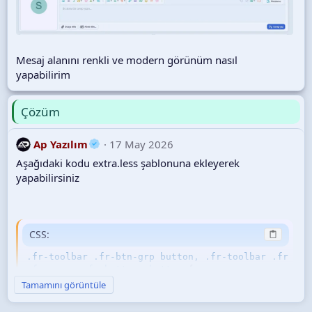
Mesaj alanını renkli ve modern görünüm nasıl
yapabilirim
Çözüm
Ap Yazılım
17 May 2026
Aşağıdaki kodu extra.less şablonuna ekleyerek
yapabilirsiniz
CSS:
.fr-toolbar .fr-btn-grp button, .fr-toolbar .fr-mor
.fr-popup .fr-buttons button
{
&:nth-child(1)
{
Tamamını görüntüle
color
:
 #18A1C8
;
}