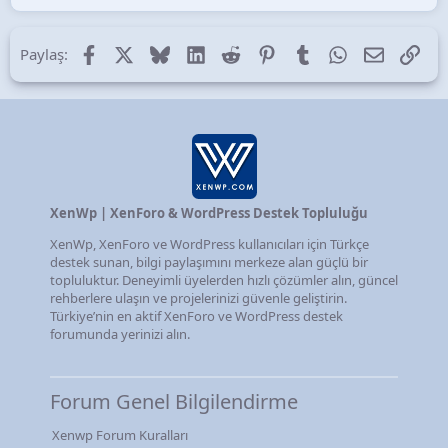
Facebook
X (Twitter)
Bluesky
LinkedIn
Reddit
Pinterest
Tumblr
WhatsApp
E-posta
Lin
Paylaş:
XenWp | XenForo & WordPress Destek Topluluğu
XenWp, XenForo ve WordPress kullanıcıları için Türkçe
destek sunan, bilgi paylaşımını merkeze alan güçlü bir
topluluktur. Deneyimli üyelerden hızlı çözümler alın, güncel
rehberlere ulaşın ve projelerinizi güvenle geliştirin.
Türkiye’nin en aktif XenForo ve WordPress destek
forumunda yerinizi alın.
Forum Genel Bilgilendirme
Xenwp Forum Kuralları