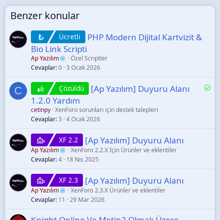
Benzer konular
PHP Modern Dijital Kartvizit &
Ücretli
Bio Link Scripti
Ap Yazılım
Özel Scriptler
Cevaplar
0
3 Ocak 2026
Ç
[Ap Yazılım] Duyuru Alanı
Çözüldü
C
ö
1.2.0 Yardım
z
cetinpy
XenForo sorunları için destek talepleri
ü
Cevaplar
3
4 Ocak 2026
l
d
[Ap Yazılım] Duyuru Alanı
XF 2.2
ü
Ap Yazılım
XenForo 2.2.X İçin Ürünler ve eklentiler
Cevaplar
4
18 Nis 2025
[Ap Yazılım] Duyuru Alanı
XF 2.3
Ap Yazılım
XenForo 2.3.X Ürünler ve eklentiler
Cevaplar
11
29 Mar 2026
Knight Online Ve Metin2 Olmak Üzere