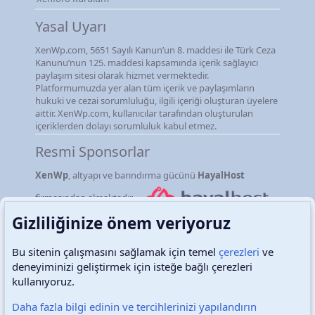
Yasal Uyarı
XenWp.com, 5651 Sayılı Kanun’un 8. maddesi ile Türk Ceza
Kanunu’nun 125. maddesi kapsamında içerik sağlayıcı
paylaşım sitesi olarak hizmet vermektedir.
Platformumuzda yer alan tüm içerik ve paylaşımların
hukuki ve cezai sorumluluğu, ilgili içeriği oluşturan üyelere
aittir. XenWp.com, kullanıcılar tarafından oluşturulan
içeriklerden dolayı sorumluluk kabul etmez.
Resmi Sponsorlar
XenWp
, altyapı ve barındırma gücünü
HayalHost
firmasından almaktadır.
Gizliliğinize önem veriyoruz
Bu sitenin çalışmasını sağlamak için temel
çerezleri
ve
deneyiminizi geliştirmek için isteğe bağlı çerezleri
Türkçe (TR)
Çerezler
kullanıyoruz.
Daha fazla bilgi edinin ve tercihlerinizi yapılandırın
Destek talepleri
Bize ulaşın
Şartlar ve kurallar