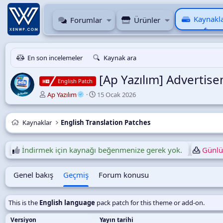
Kaynakl
Forumlar
Ürünler
En son incelemeler
Kaynak ara
[Ap Yazılım] Advertis
English Patch
Y
O
Ap Yazılım
15 Ocak 2026
a
l
z
u
a
ş
Kaynaklar
English Translation Patches
r
t
u
r
İndirmek için kaynağı beğenmenize gerek yok.
Günlük
u
l
Genel bakış
Geçmiş
Forum konusu
m
a
t
a
This is the
English language
pack patch for this theme or add-on.
r
i
Versiyon
Yayın tarihi