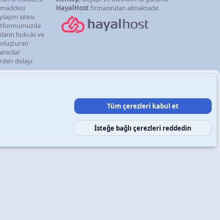
. maddesi
HayalHost
firmasından almaktadır.
ylaşım sitesi
latformumuzda
mların hukuki ve
i oluşturan
anıcılar
erden dolayı
Tüm çerezleri kabul et
şın
Şartlar ve kurallar
Gizlilik politikası
Yardım
Ana sayfa
R
S
S
İsteğe bağlı çerezleri reddedin