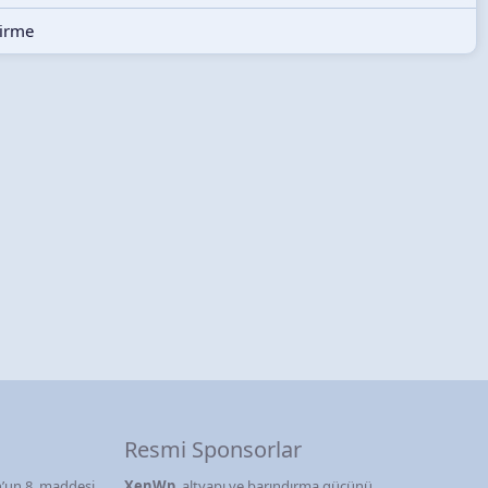
dirme
Resmi Sponsorlar
’un 8. maddesi
XenWp
, altyapı ve barındırma gücünü