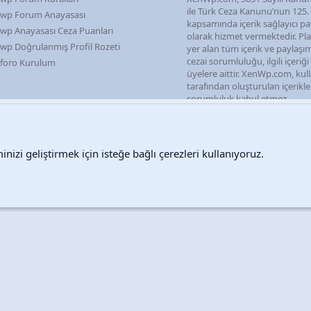
ile Türk Ceza Kanunu’nun 125
wp Forum Anayasası
kapsamında içerik sağlayıcı pa
wp Anayasası Ceza Puanları
olarak hizmet vermektedir. P
wp Doğrulanmış Profil Rozeti
yer alan tüm içerik ve paylaşı
cezai sorumluluğu, ilgili içeriğ
foro Kurulum
üyelere aittir. XenWp.com, kull
tarafından oluşturulan içerikl
sorumluluk kabul etmez.
nizi geliştirmek için isteğe bağlı çerezleri kullanıyoruz.
Destek talepleri
Bize ula
Copyright © 2026 XenWp Telif Hakları Saklıdır
Community platform by XenForo® © 2010-2026 XenForo Ltd.