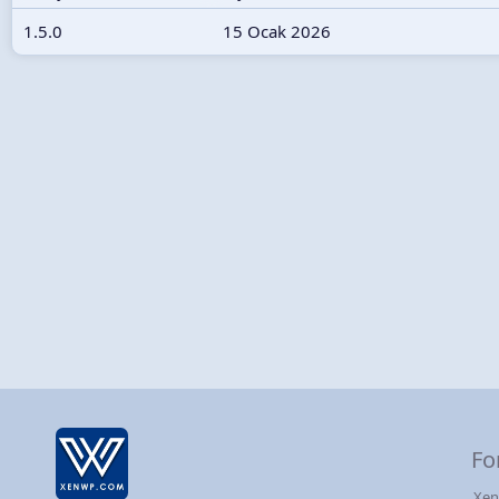
h
1.5.0
15 Ocak 2026
i
Fo
Xen