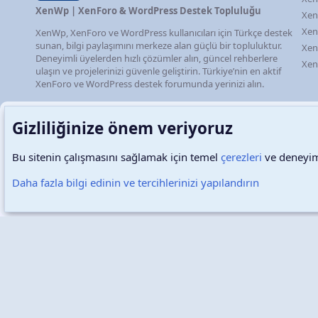
XenWp | XenForo & WordPress Destek Topluluğu
Xen
Xen
XenWp, XenForo ve WordPress kullanıcıları için Türkçe destek
sunan, bilgi paylaşımını merkeze alan güçlü bir topluluktur.
Xen
Deneyimli üyelerden hızlı çözümler alın, güncel rehberlere
Xen
ulaşın ve projelerinizi güvenle geliştirin. Türkiye’nin en aktif
XenForo ve WordPress destek forumunda yerinizi alın.
Gizliliğinize önem veriyoruz
Bu sitenin çalışmasını sağlamak için temel
çerezleri
ve deneyimi
Türkçe (TR)
Çerezler
Daha fazla bilgi edinin ve tercihlerinizi yapılandırın