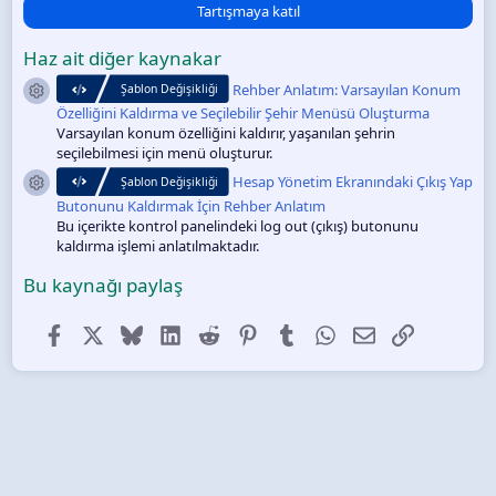
0
Tartışmaya katıl
y
ı
Haz ait diğer kaynakar
l
d
Rehber Anlatım: Varsayılan Konum
Şablon Değişikliği
Kaynak ikonu
ı
z
Özelliğini Kaldırma ve Seçilebilir Şehir Menüsü Oluşturma
Varsayılan konum özelliğini kaldırır, yaşanılan şehrin
seçilebilmesi için menü oluşturur.
Hesap Yönetim Ekranındaki Çıkış Yap
Şablon Değişikliği
Kaynak ikonu
Butonunu Kaldırmak İçin Rehber Anlatım
Bu içerikte kontrol panelindeki log out (çıkış) butonunu
kaldırma işlemi anlatılmaktadır.
Bu kaynağı paylaş
Facebook
X (Twitter)
Bluesky
LinkedIn
Reddit
Pinterest
Tumblr
WhatsApp
E-posta
Link