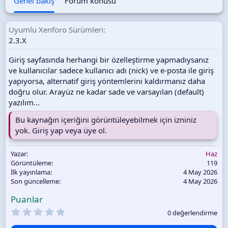
Genel bakış
Forum konusu
a
t
a
Uyumlu Xenforo Sürümleri
r
2.3.X
i
h
Giriş sayfasında herhangi bir özelleştirme yapmadıysanız
i
ve kullanıcılar sadece kullanıcı adı (nick) ve e-posta ile giriş
yapıyorsa, alternatif giriş yöntemlerini kaldırmanız daha
doğru olur. Arayüz ne kadar sade ve varsayılan (default)
yazılım...
Bu kaynağın içeriğini görüntüleyebilmek için izniniz
yok.
Giriş yap veya üye ol.
Yazar
Haz
Görüntüleme
119
İlk yayınlama
4 May 2026
Son güncelleme
4 May 2026
Puanlar
0
0 değerlendirme
.
0