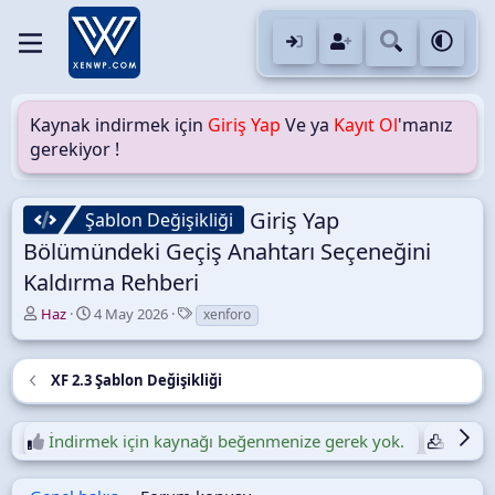
Kaynak indirmek için
Giriş Yap
Ve ya
Kayıt Ol
'manız
gerekiyor !
Giriş Yap
Şablon Değişikliği
Bölümündeki Geçiş Anahtarı Seçeneğini
Kaldırma Rehberi
Y
O
E
Haz
4 May 2026
xenforo
a
l
t
z
u
i
a
ş
k
XF 2.3 Şablon Değişikliği
r
t
e
u
t
r
l
İndirmek için kaynağı beğenmenize gerek yok.
Günlük
u
e
l
r
m