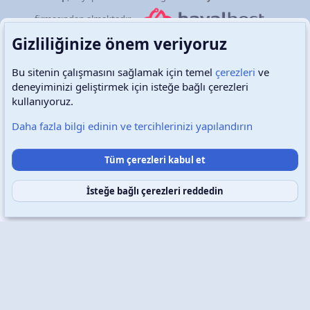
firmasından almaktadır.
Gizliliğinize önem veriyoruz
Bu sitenin çalışmasını sağlamak için temel
çerezleri
ve
deneyiminizi geliştirmek için isteğe bağlı çerezleri
Türkçe (TR)
Çerezler
kullanıyoruz.
Daha fazla bilgi edinin ve tercihlerinizi yapılandırın
Destek talepleri
Bize ulaşın
Şartlar ve kurallar
Tüm çerezleri kabul et
Gizlilik politikası
Yardım
Ana sayfa
R
S
S
İsteğe bağlı çerezleri reddedin
Copyright © 2026 XenWp Telif Hakları Saklıdır
Community platform by XenForo® © 2010-2026 XenForo Ltd.