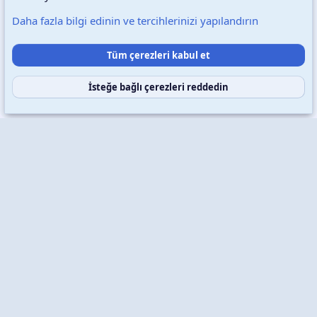
Daha fazla bilgi edinin ve tercihlerinizi yapılandırın
Destek talepleri
Bize ulaşın
Şartlar ve kurallar
Tüm çerezleri kabul et
Gizlilik politikası
Yardım
Ana sayfa
R
S
S
İsteğe bağlı çerezleri reddedin
Copyright © 2026 XenWp Telif Hakları Saklıdır
Community platform by XenForo® © 2010-2026 XenForo Ltd.