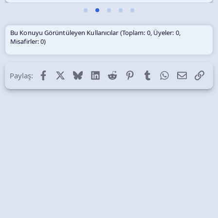
Bu Konuyu Görüntüleyen Kullanıcılar (Toplam: 0, Üyeler: 0,
Misafirler: 0)
Facebook
X (Twitter)
Bluesky
LinkedIn
Reddit
Pinterest
Tumblr
WhatsApp
E-posta
Lin
Paylaş: