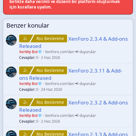
birlikte daha verimli ve düzenli bir platform oluşturmak
için kurallara uyalım.
Benzer konular
XenForo 2.3.4 & Add-ons
Rss Beslenme
Released
XenWp Bot
XenForo.com'dan 📢 duyurular
Cevaplar
0
2 Haz 2026
XenForo 2.3.11 & Add-
Rss Beslenme
ons Released
XenWp Bot
XenForo.com'dan 📢 duyurular
Cevaplar
0
24 Haz 2026
XenForo 2.3.2 & Add-ons
Rss Beslenme
Released
XenWp Bot
XenForo.com'dan 📢 duyurular
Cevaplar
0
2 Haz 2026
XenForo 2.3.3 & Add-ons
Rss Beslenme