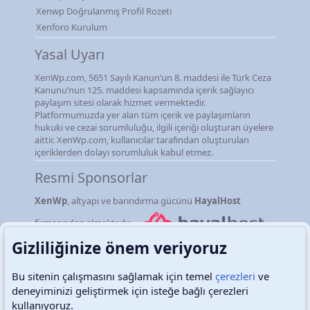
Xenwp Doğrulanmış Profil Rozeti
Xenforo Kurulum
Yasal Uyarı
XenWp.com, 5651 Sayılı Kanun’un 8. maddesi ile Türk Ceza
Kanunu’nun 125. maddesi kapsamında içerik sağlayıcı
paylaşım sitesi olarak hizmet vermektedir.
Platformumuzda yer alan tüm içerik ve paylaşımların
hukuki ve cezai sorumluluğu, ilgili içeriği oluşturan üyelere
aittir. XenWp.com, kullanıcılar tarafından oluşturulan
içeriklerden dolayı sorumluluk kabul etmez.
Resmi Sponsorlar
XenWp
, altyapı ve barındırma gücünü
HayalHost
firmasından almaktadır.
Gizliliğinize önem veriyoruz
Bu sitenin çalışmasını sağlamak için temel
çerezleri
ve
deneyiminizi geliştirmek için isteğe bağlı çerezleri
Türkçe (TR)
Çerezler
kullanıyoruz.