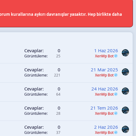
rum kurallarına aykırı davranışlar yasaktır. Hep birlikte daha
Cevaplar
0
1 Haz 2026
Görüntüleme
25
XenWp Bot
Cevaplar
0
21 Mar 2025
Görüntüleme
221
XenWp Bot
Cevaplar
0
24 Haz 2026
Görüntüleme
64
XenWp Bot
Cevaplar
0
21 Tem 2026
Görüntüleme
28
XenWp Bot
Cevaplar
0
2 Haz 2026
Görüntüleme
37
XenWp Bot