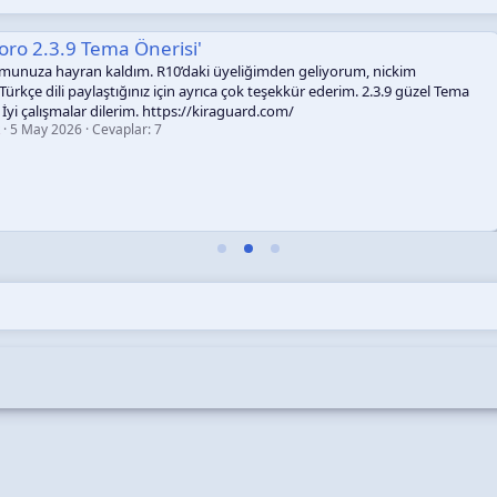
Konu '[Ap 
liğimden geliyorum, nickim
Aktifleşti
 çok teşekkür ederim. 2.3.9 güzel Tema
🇹🇷 Türkçe R
guard.com/
üzerinden BotF
gerekmektedir
Ardından /newb
isim (name) b
bir kullanıcı a
Ap Yazılım
k