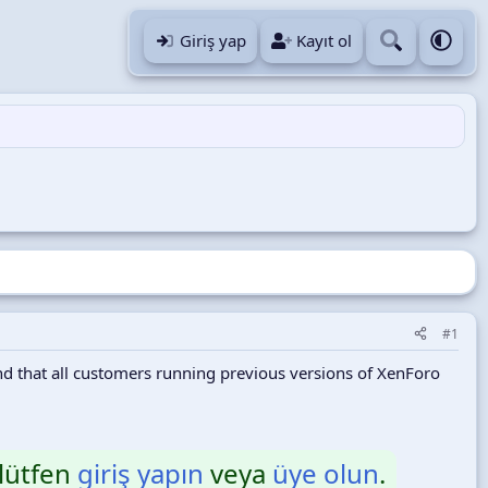
Giriş yap
Kayıt ol
#1
d that all customers running previous versions of XenForo
 lütfen
giriş yapın
veya
üye olun
.