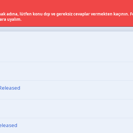
k adına, lütfen konu dışı ve gereksiz cevaplar vermekten kaçının. Fo
lara uyalım.
Released
eleased