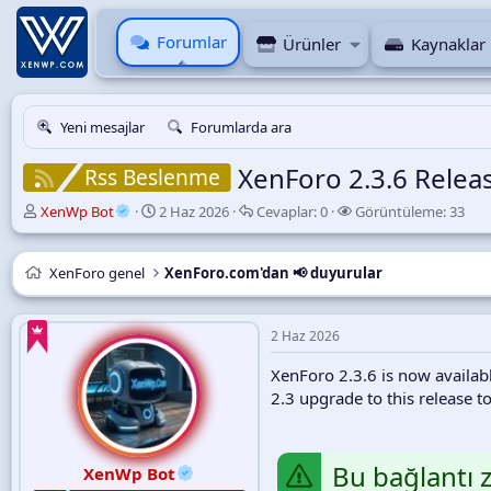
Forumlar
Ürünler
Kaynaklar
Yeni mesajlar
Forumlarda ara
XenForo 2.3.6 Relea
Rss Beslenme
K
B
C
G
XenWp Bot
2 Haz 2026
Cevaplar:
0
Görüntüleme:
33
o
a
e
ö
n
ş
v
r
u
l
a
ü
XenForo genel
XenForo.com'dan 📢 duyurular
y
a
p
n
u
n
l
t
B
g
a
ü
2 Haz 2026
a
ı
r
l
ş
ç
e
XenForo 2.3.6 is now availab
l
t
m
2.3 upgrade to this release to
a
a
e
t
r
a
i
n
h
Bu bağlantı z
XenWp Bot
i