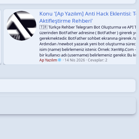
Yazılım] Anti Hack Eklentisi: Telegram Bot Kurulumu Ve
rme Rehberi'
ehber Telegram Bot Oluşturma ve API Token Alma İlk olarak Telegram
ather adresine ( BotFather ) girerek yeni bir bot oluşturmanız
. BotFather sohbet ekranına girerek /start komutu ile botu başlatın.
ot yazarak yeni bot oluşturma sürecini başlatın. İlk olarak botunuz için bir
elirlemeniz istenir. Örnek: XenWp.Com - Anti Hack Daha sonra botunuz için
dı (username) belirlemeniz gerekir. Bu kullanıcı adı...
14 Nis 2026
Cevaplar: 2