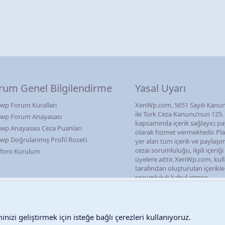
rum Genel Bilgilendirme
Yasal Uyarı
wp Forum Kuralları
XenWp.com, 5651 Sayılı Kanun
ile Türk Ceza Kanunu’nun 125
wp Forum Anayasası
kapsamında içerik sağlayıcı pa
wp Anayasası Ceza Puanları
olarak hizmet vermektedir. P
wp Doğrulanmış Profil Rozeti
yer alan tüm içerik ve paylaşı
cezai sorumluluğu, ilgili içeriğ
foro Kurulum
üyelere aittir. XenWp.com, kull
tarafından oluşturulan içerikl
sorumluluk kabul etmez.
Destek talepleri
Bize ula