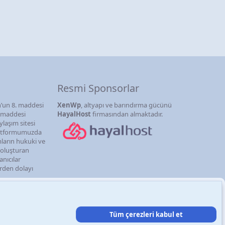
Resmi Sponsorlar
’un 8. maddesi
XenWp
, altyapı ve barındırma gücünü
. maddesi
HayalHost
firmasından almaktadır.
ylaşım sitesi
latformumuzda
mların hukuki ve
i oluşturan
anıcılar
erden dolayı
şın
Şartlar ve kurallar
Gizlilik politikası
Yardım
Ana sayfa
R