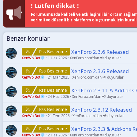
! Lütfen dikkat !
Forumumuzda kaliteli ve etkileşimli bir ortam sağlama
verimli ve düzenli bir platform oluşturmak için kural
Benzer konular
XenForo 2.3.6 Released
Rss Beslenme
XenWp Bot
1 Haz 2026
XenForo.com'dan 📢 duyurular
XenForo 2.3.6 Released
Rss Beslenme
XenWp Bot
21 Mar 2025
XenForo.com'dan 📢 duyurular
XenForo 2.3.11 & Add-ons 
Rss Beslenme
XenWp Bot
24 Haz 2026
XenForo.com'dan 📢 duyurular
XenForo 2.3.12 Released
Rss Beslenme
XenWp Bot
21 Tem 2026
XenForo.com'dan 📢 duyurular
XenForo 2.3.3 & Add-ons R
Rss Beslenme
XenWp Bot
2 Haz 2026
XenForo.com'dan 📢 duyurular