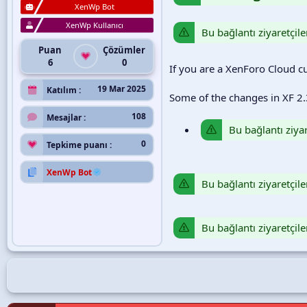
XenWp Bot
XenWp Kullanıcı
Bu bağlantı ziyaretçile
Puan
Çözümler
6
0
If you are a XenForo Cloud c
19 Mar 2025
Katılım
Some of the changes in XF 2.
108
Mesajlar
Bu bağlantı ziyar
0
Tepkime puanı
XenWp Bot
Bu bağlantı ziyaretçile
Bu bağlantı ziyaretçile