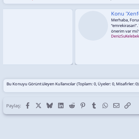
Konu 'Xenforo 2.3.9 Tema Önerisi'
Merhaba, Forumunuza hayran kaldım. R10’daki üye
“emrekirasari”. Türkçe dili paylaştığınız için ayrıca
önerim var mı? İyi çalışmalar dilerim. https://kira
DenizSuKelebek
5 May 2026
Cevaplar: 7
Bu Konuyu Görüntüleyen Kullanıcılar (Toplam: 0, Üyeler: 0, Misafirler: 0)
Facebook
X (Twitter)
Bluesky
LinkedIn
Reddit
Pinterest
Tumblr
WhatsApp
E-posta
Lin
Paylaş: