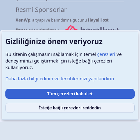
Resmi Sponsorlar
XenWp
, altyapı ve barındırma gücünü
HayalHost
firmasından almaktadır.
Gizliliğinize önem veriyoruz
Bu sitenin çalışmasını sağlamak için temel
çerezleri
ve
deneyiminizi geliştirmek için isteğe bağlı çerezleri
Türkçe (TR)
Çerezler
kullanıyoruz.
Daha fazla bilgi edinin ve tercihlerinizi yapılandırın
Destek talepleri
Bize ulaşın
Şartlar ve kurallar
Tüm çerezleri kabul et
Gizlilik politikası
Yardım
Ana sayfa
R
S
S
İsteğe bağlı çerezleri reddedin
Copyright © 2026 XenWp Telif Hakları Saklıdır
Community platform by XenForo® © 2010-2026 XenForo Ltd.