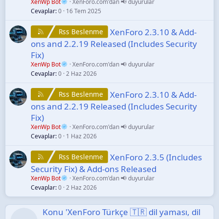
XenWp Bot
XenForo.com'dan 📢 duyurular
Cevaplar
0
16 Tem 2025
XenForo 2.3.10 & Add-
Rss Beslenme
ons and 2.2.19 Released (Includes Security
Fix)
XenWp Bot
XenForo.com'dan 📢 duyurular
Cevaplar
0
2 Haz 2026
XenForo 2.3.10 & Add-
Rss Beslenme
ons and 2.2.19 Released (Includes Security
Fix)
XenWp Bot
XenForo.com'dan 📢 duyurular
Cevaplar
0
1 Haz 2026
XenForo 2.3.5 (Includes
Rss Beslenme
Security Fix) & Add-ons Released
XenWp Bot
XenForo.com'dan 📢 duyurular
Cevaplar
0
2 Haz 2026
Konu 'XenForo Türkçe 🇹🇷 dil yaması, dil