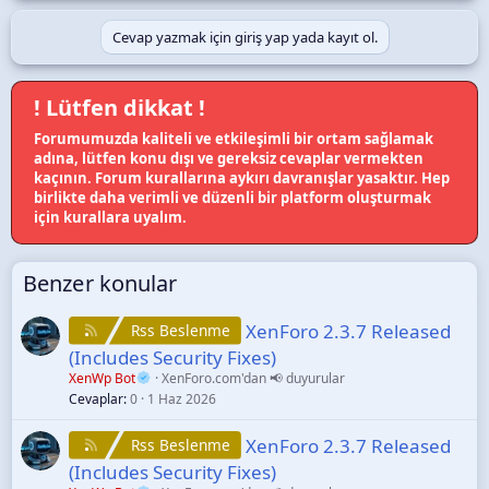
Cevap yazmak için giriş yap yada kayıt ol.
! Lütfen dikkat !
Forumumuzda kaliteli ve etkileşimli bir ortam sağlamak
adına, lütfen konu dışı ve gereksiz cevaplar vermekten
kaçının. Forum kurallarına aykırı davranışlar yasaktır. Hep
birlikte daha verimli ve düzenli bir platform oluşturmak
için kurallara uyalım.
Benzer konular
XenForo 2.3.7 Released
Rss Beslenme
(Includes Security Fixes)
XenWp Bot
XenForo.com'dan 📢 duyurular
Cevaplar
0
1 Haz 2026
XenForo 2.3.7 Released
Rss Beslenme
(Includes Security Fixes)