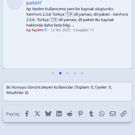
paketi'
Ap Yazılım Kullanıcımız yeni bir kaynak oluşturdu:
XenForo 2.3.6: Türkçe 🇹🇷 dil yaması, dil paketi - XenForo
2.3.6 : Türkçe 🇹🇷 dil yaması, dil paketi Bu kaynak
hakkında daha fazla bilgi ...
Ap Yazılım
12 Nis 2025
Cevaplar: 11
Bu Konuyu Görüntüleyen Kullanıcılar (Toplam: 0, Üyeler: 0,
Misafirler: 0)
Facebook
X (Twitter)
Bluesky
LinkedIn
Reddit
Pinterest
Tumblr
WhatsApp
E-posta
Lin
Paylaş: