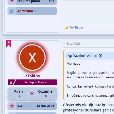
845
Tepkime puanı
Ap Yazılım
Tek Bilgin
T
e
p
k
14 Haz 2026
i
l
e
Ap Yazılım' Alıntı:
r
:
Merhaba,
Bilgilendirmeniz için teşekkür ede
XFSkins
sürümlerini forumumuz üzerinden
XenWp Kullanıcı
Ayrıca, ilgili eklenti konusu t
Puan
Çözümler
Emeğinize ve çalışmalarınıza göst
3
0
Göstermiş olduğunuz bu hassa
13 Haz 2026
Katılım
profesyonel duruşlara şahit o