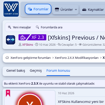
Forumlar
Ürünler
Kaynaklar
Yeni mesajlar
Forumlarda ara
[Xfskins] Previous /
XF 2.3
K
B
C
G
XFSkins
10 Haz 2026
Cevaplar:
5
Görüntüleme:
3
o
a
e
ö
n
ş
v
r
u
l
a
ü
XenForo geliştirme forumları
XenForo 2.X.X Modifikasyonları
X
y
a
p
n
u
n
l
t
B
g
a
ü
Genel bakış
Geçmiş
Forum konusu
a
ı
r
l
ş
ç
e
l
t
Bu eklenti XenForo
2.3.X
ile uyumlu ve stabil olarak çalışmaktadır.
a
a
e
t
r
10 Haz 2026
a
i
n
h
XFSkins Kullanıcımız yeni bir
i