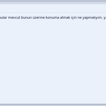
onular mevcut bunun üzerine konuma almak için ne yapmalıyım. ya
ndan hemen sonra görünür. Kullanıcılar:
ik olarak bir önceki konuya gider
ik olarak bir sonraki konuya gider
aynı tipte (soru, öneri, vb.) konular arasında çalışır.
suna yorum bırakabilir veya XFSkins.com üzerinden iletişime geçebilirsiniz.