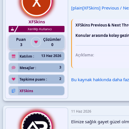
[plain[XFSkins] Previous / N
XFSkins
XFSkins Previous & Next Th
XenWp Kullanıcı
Konular arasında kolay gez
Puan
Çözümler
3
0
Açıklama:
13 Haz 2026
Katılım
Kullanıcılarınızın forum konular
3
Mesajlar
navigasyon bloğu ekler.
2
Bu kaynak hakkında daha fazla
Tepkime puanı
Özellikler
XFSkins
Modern ve temiz tasarı
Önceki ve sonraki konular
11 Haz 2026
Konu başlığı, yazar, tarih 
Tüm forum tiplerini dest
Elinize sağlık gayet güzel ol
Aynı tipteki konular ara