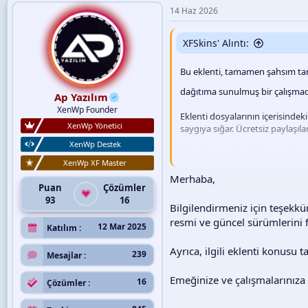
k
14 Haz 2026
i
l
e
XFSkins' Alıntı:
r
:
Bu eklenti, tamamen şahsım ta
dağıtıma sunulmuş bir çalışmadı
Ap Yazılım
XenWp Founder
Eklenti dosyalarının içerisindek
XenWp Yönetici
saygıya sığar. Ücretsiz paylaşıl
XenWp Destek
Eklentinin orijinal, ilk yayınla
XenWp XF Master
Bu bağlantı ziyaretçiler 
Merhaba,
Puan
Çözümler
93
16
Forum yönetiminin, bu açık eme
Bilgilendirmeniz için teşekkür 
resmi ve güncel sürümlerini 
12 Mar 2025
Katılım
Ayrıca, ilgili eklenti konusu
239
Mesajlar
Emeğinize ve çalışmalarınıza g
16
Çözümler