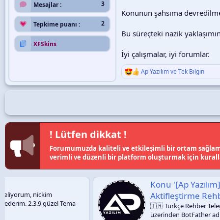
3
Mesajlar
Konunun şahsıma devredilmesi
2
Tepkime puanı
Bu süreçteki nazik yaklaşımın
XFSkins
İyi çalışmalar, iyi forumlar.
Ap Yazılım
ve
Tek Bilgin
T
e
p
k
i
l
e
r
! Lütfen dikkat !
:
Forumumuzda kaliteli ve etkileşimli bir ortam sağlama
verimli ve düzenli bir platform oluşturmak için kural
Konu '[Ap Yazılım] Anti Hack Eklentisi
Aktifleştirme Rehberi'
🇹🇷 Türkçe Rehber Telegram Bot Oluşturma ve API T
üzerinden BotFather adresine ( BotFather ) girerek y