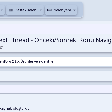
Destek Talebi
Neler yeni
 Next Thread - Önceki/Sonraki Konu Nav
27
enForo 2.3.X Ürünler ve eklentiler
m
 kaynak oluşturdu: