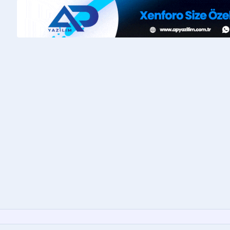
ç tutulur
e tasarım
atik uyum
lir
 Install from archive
ve kurulumu tamamlayın
rmez, otomatik çalışır!