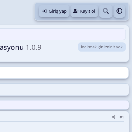
Giriş yap
Kayıt ol
igasyonu
1.0.9
indirmek için izniniz yok
#1