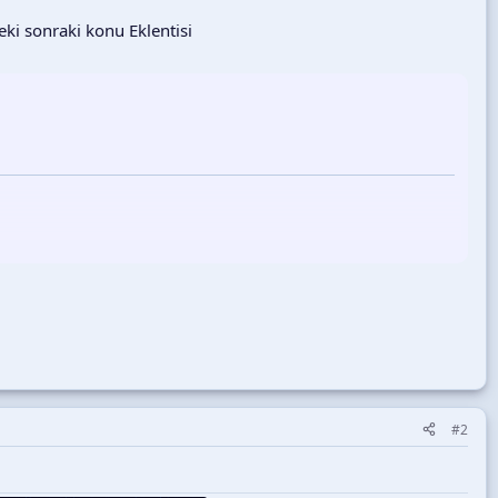
ki sonraki konu Eklentisi
nceki ve sonraki konulara hızlıca geçiş yapabileceğiniz şık bir
#2