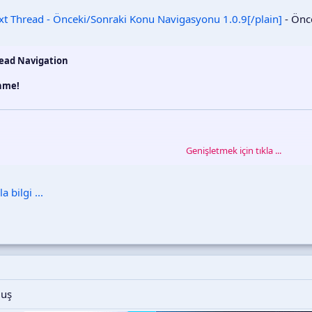
ext Thread - Önceki/Sonraki Konu Navigasyonu 1.0.9[/plain]
- Önce
read Navigation
inme!
Genişletmek için tıkla ...
ı arasında daha kolay gezinmesini sağlayın! Bu eklenti, her konunun altında ö
 bilgi ...
m
a tek tıkla erişim
ve yanıt sayısı bilgileri
ekler (Normal, Soru-Cevap, Öneri, Makale)
muş
sında gezinme