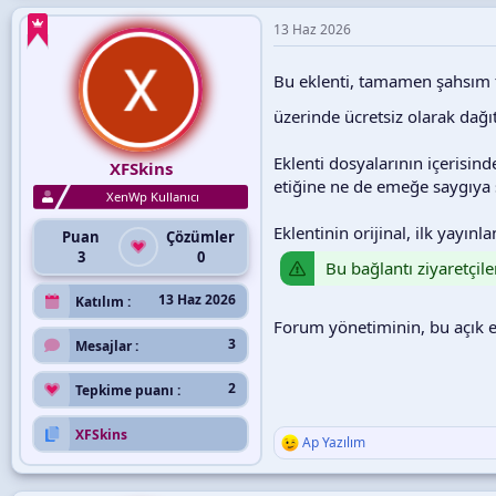
13 Haz 2026
Bu eklenti, tamamen şahsım 
üzerinde ücretsiz olarak dağı
Eklenti dosyalarının içerisind
XFSkins
etiğine ne de emeğe saygıya s
XenWp Kullanıcı
Eklentinin orijinal, ilk yayı
Puan
Çözümler
3
0
Bu bağlantı ziyaretçile
13 Haz 2026
Katılım
Forum yönetiminin, bu açık e
3
Mesajlar
2
Tepkime puanı
XFSkins
Ap Yazılım
T
e
p