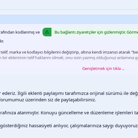
rafından kodlanmış ve
Bu bağlantı ziyaretçiler için gizlenmiştir. Görm
r.
i telif, marka ve kodlayıcı bilgilerini değiştirip, altına kendi imzanızı atar
an bir eklentinin telif haklarını silmek, onu sizin yazmış olduğunuz anlamına 
Genişletmek için tıkla ...
nan ve güncel sürümüne aşağıdaki bağlantıdan ulaşabilirsiniz:
için gizlenmiştir. Görmek için lütfen
giriş yapın
veya
üye olun
.
k hırsızlığı karşısında gerekli hassasiyeti göstererek konuya müdahale ed
ederiz. İlgili eklenti paylaşımı tarafımızca orijinal sürümü ile değiş
forumumuz üzerinden siz de paylaşabilirsiniz.
 tarafınıza atanmıştır. Konuyu güncelleme ve düzenleme işlemleri 
österdiğiniz hassasiyeti anlıyor, çalışmalarınıza saygı duyuyoruz. A