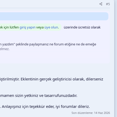
#5
üzerinde ücretsiz olarak
ek için lütfen
giriş yapın
veya
üye olun
.
ak "ben yazdım" şeklinde paylaşmanız ne forum etiğine ne de emeğe
gelmez.
eceğini umuyorum.
tirilmiştir. Eklentinin gerçek geliştiricisi olarak, dilerseniz
tamamen sizin yetkiniz ve tasarrufunuzdadır.
nlayışınız için teşekkür eder, iyi forumlar dileriz.
Son düzenleme:
14 Haz 2026