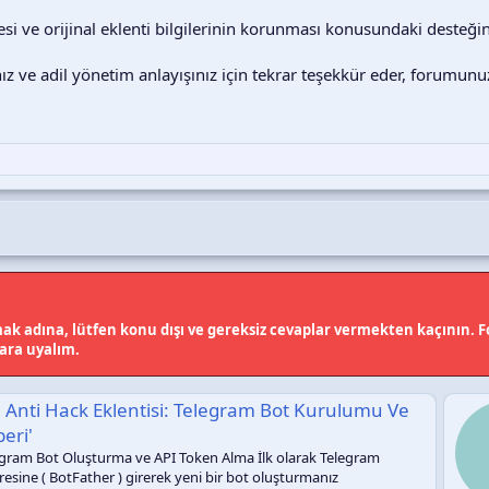
 ve orijinal eklenti bilgilerinin korunması konusundaki desteğin
ız ve adil yönetim anlayışınız için tekrar teşekkür eder, forumunu
k adına, lütfen konu dışı ve gereksiz cevaplar vermekten kaçının. Fo
lara uyalım.
: Telegram Bot Kurulumu Ve
Konu 'İndirm
S
Türkçe nasıl çevi
Symbolic
20 Ma
oken Alma İlk olarak Telegram
eni bir bot oluşturmanız