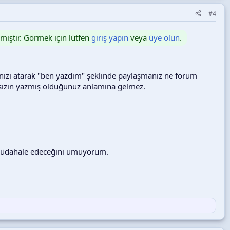
#4
nmiştir. Görmek için lütfen
giriş yapın
veya
üye olun
.
imzanızı atarak "ben yazdım" şeklinde paylaşmanız ne forum
nu sizin yazmış olduğunuz anlamına gelmez.
a müdahale edeceğini umuyorum.