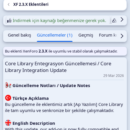
m
XF 2.3.X Eklentileri
a
t
a
İndirmek için kaynağı beğenmenize gerek yok.
Günlük
r
i
h
Genel bakış
Güncellemeler (1)
Geçmiş
Forum konusu
i
Bu eklenti XenForo
2.3.X
ile uyumlu ve stabil olarak çalışmaktadır.
Core Library Entegrasyon Güncellemesi / Core
Library Integration Update
29 Mar 2026
Güncelleme Notları / Update Notes
Türkçe Açıklama
Bu güncelleme ile eklentimiz artık [Ap Yazılım] Core Library
ile tam uyumlu ve senkronize bir şekilde çalışmaktadır.
English Description
With this update, our add-on is now fully compatible and