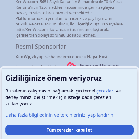
XenWp.com, 5651 Sayılı Kanun’un 8. maddesi ile Türk Ceza
Kanunu’nun 125. maddesi kapsamında içerik sağlayıcı
paylaşım sitesi olarak hizmet vermektedir.
Platformumuzda yer alan tüm içerik ve paylaşımların
hukuki ve cezai sorumluluğu, ilgili içeriği oluşturan üyelere
aittir. XenWp.com, kullanıcılar tarafından oluşturulan
içeriklerden dolayı sorumluluk kabul etmez.
Resmi Sponsorlar
XenWp
, altyapı ve barındırma gücünü
HayalHost
firmasından almaktadır.
Gizliliğinize önem veriyoruz
Bu sitenin çalışmasını sağlamak için temel
çerezleri
ve
deneyiminizi geliştirmek için isteğe bağlı çerezleri
Türkçe (TR)
Çerezler
kullanıyoruz.
Daha fazla bilgi edinin ve tercihlerinizi yapılandırın
Destek talepleri
Bize ulaşın
Şartlar ve kurallar
Tüm çerezleri kabul et
Gizlilik politikası
Yardım
Ana sayfa
R
S