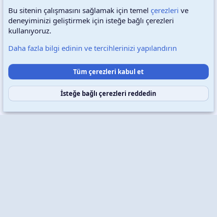
Bu sitenin çalışmasını sağlamak için temel
çerezleri
ve
deneyiminizi geliştirmek için isteğe bağlı çerezleri
Türkçe (TR)
Çerezler
kullanıyoruz.
Daha fazla bilgi edinin ve tercihlerinizi yapılandırın
Destek talepleri
Bize ulaşın
Şartlar ve kurallar
Tüm çerezleri kabul et
Gizlilik politikası
Yardım
Ana sayfa
R
S
S
İsteğe bağlı çerezleri reddedin
Copyright © 2026 XenWp Telif Hakları Saklıdır
Community platform by XenForo® © 2010-2026 XenForo Ltd.