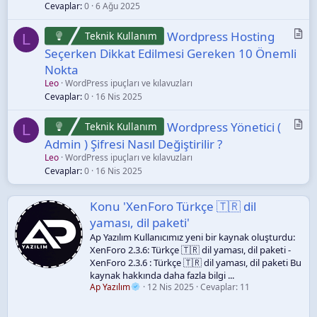
a
Cevaplar
0
6 Ağu 2025
l
e
M
Wordpress Hosting
Teknik Kullanım
L
a
Seçerken Dikkat Edilmesi Gereken 10 Önemli
k
Nokta
a
Leo
WordPress ipuçları ve kılavuzları
l
Cevaplar
0
16 Nis 2025
e
M
Wordpress Yönetici (
Teknik Kullanım
L
a
Admin ) Şifresi Nasıl Değiştirilir ?
k
Leo
WordPress ipuçları ve kılavuzları
a
Cevaplar
0
16 Nis 2025
l
e
Konu 'XenForo Türkçe 🇹🇷 dil
yaması, dil paketi'
Ap Yazılım Kullanıcımız yeni bir kaynak oluşturdu:
XenForo 2.3.6: Türkçe 🇹🇷 dil yaması, dil paketi -
XenForo 2.3.6 : Türkçe 🇹🇷 dil yaması, dil paketi Bu
kaynak hakkında daha fazla bilgi ...
Ap Yazılım
12 Nis 2025
Cevaplar: 11