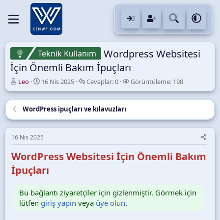
Wordpress Websitesi
Teknik Kullanım
İçin Önemli Bakım İpuçları
K
B
C
G
Leo
16 Nis 2025
Cevaplar:
0
Görüntüleme:
198
o
a
e
ö
n
ş
v
r
u
l
a
ü
WordPress ipuçları ve kılavuzları
y
a
p
n
u
n
l
t
B
g
a
ü
16 Nis 2025
a
ı
r
l
ş
ç
e
WordPress Websitesi İçin Önemli Bakım
l
t
m
İpuçları
a
a
e
t
r
a
i
Bu bağlantı ziyaretçiler için gizlenmiştir. Görmek için
n
h
lütfen
giriş yapın
veya
üye olun
.
i