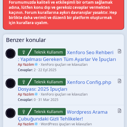
Forumumuzda kaliteli ve etkileşimli bir ortam sağlamak
adına, lütfen konu dışı ve gereksiz cevaplar vermekten
kaçının. Forum kurallarına aykırı davranışlar yasaktır. Hep
birlikte daha verimli ve düzenli bir platform oluşturmak
için kurallara uyalım.
Benzer konular
M
Xenforo Seo Rehberi
Teknik Kullanım
a
: Yapılması Gereken Tüm Ayarlar Ve İpuçları
k
Ap Yazılım
XenForo ipuçları ve kılavuzları
a
Cevaplar
2
22 Eyl 2025
l
e
M
Xenforo Config.php
Teknik Kullanım
a
Dosyası: 2025 İpuçları
k
Ap Yazılım
XenForo ipuçları ve kılavuzları
a
Cevaplar
0
31 Mar 2025
l
e
M
Wordpress Arama
Teknik Kullanım
a
Çubuğundaki Gizli Tehlikeler!
k
Ap Yazılım
WordPress ipuçları ve kılavuzları