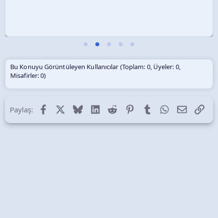
Bu Konuyu Görüntüleyen Kullanıcılar (Toplam: 0, Üyeler: 0,
Misafirler: 0)
Facebook
X (Twitter)
Bluesky
LinkedIn
Reddit
Pinterest
Tumblr
WhatsApp
E-posta
Lin
Paylaş: