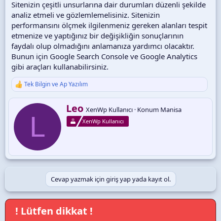
Sitenizin çeşitli unsurlarına dair durumları düzenli şekilde
analiz etmeli ve gözlemlemelisiniz. Sitenizin
performansını ölçmek ilgilenmeniz gereken alanları tespit
etmenize ve yaptığınız bir değişikliğin sonuçlarının
faydalı olup olmadığını anlamanıza yardımcı olacaktır.
Bunun için Google Search Console ve Google Analytics
gibi araçları kullanabilirsiniz.
Tek Bilgin
ve
Ap Yazılım
T
e
p
Y
Leo
XenWp Kullanıcı
·
Konum
Manisa
k
a
L
i
XenWp Kullanıcı
z
l
a
e
r
r
:
Cevap yazmak için giriş yap yada kayıt ol.
! Lütfen dikkat !