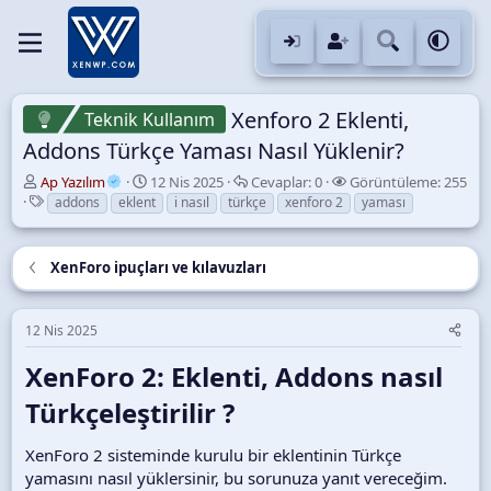
Xenforo 2 Eklenti,
Teknik Kullanım
Addons Türkçe Yaması Nasıl Yüklenir?
K
B
C
G
Ap Yazılım
12 Nis 2025
Cevaplar:
0
Görüntüleme:
255
o
E
a
e
ö
addons
eklent
i nasıl
türkçe
xenforo 2
yaması
n
t
ş
v
r
u
i
l
a
ü
y
k
a
p
n
XenForo ipuçları ve kılavuzları
u
e
n
l
t
B
t
g
a
ü
a
l
ı
r
l
12 Nis 2025
ş
e
ç
e
l
r
t
m
XenForo 2: Eklenti, Addons nasıl
a
a
e
t
r
Türkçeleştirilir ?​
a
i
n
h
XenForo 2 sisteminde kurulu bir eklentinin Türkçe
i
yamasını nasıl yüklersinir, bu sorunuza yanıt vereceğim.