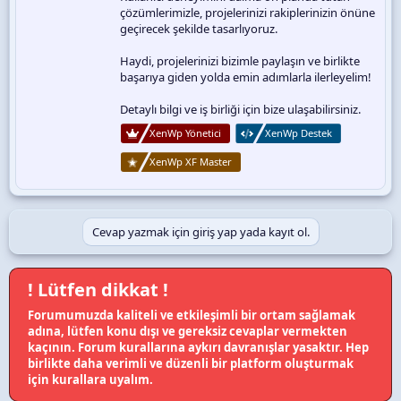
çözümlerimizle, projelerinizi rakiplerinizin önüne
geçirecek şekilde tasarlıyoruz.
Haydi, projelerinizi bizimle paylaşın ve birlikte
başarıya giden yolda emin adımlarla ilerleyelim!
Detaylı bilgi ve iş birliği için bize ulaşabilirsiniz.
XenWp Yönetici
XenWp Destek
XenWp XF Master
Cevap yazmak için giriş yap yada kayıt ol.
! Lütfen dikkat !
Forumumuzda kaliteli ve etkileşimli bir ortam sağlamak
adına, lütfen konu dışı ve gereksiz cevaplar vermekten
kaçının. Forum kurallarına aykırı davranışlar yasaktır. Hep
birlikte daha verimli ve düzenli bir platform oluşturmak
için kurallara uyalım.