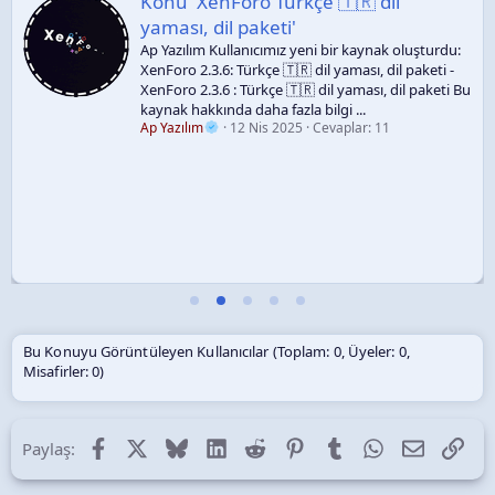
Konu 'XenForo Türkçe 🇹🇷 dil
yaması, dil paketi'
Ap Yazılım Kullanıcımız yeni bir kaynak oluşturdu:
XenForo 2.3.6: Türkçe 🇹🇷 dil yaması, dil paketi -
XenForo 2.3.6 : Türkçe 🇹🇷 dil yaması, dil paketi Bu
kaynak hakkında daha fazla bilgi ...
Ap Yazılım
12 Nis 2025
Cevaplar: 11
Bu Konuyu Görüntüleyen Kullanıcılar (Toplam: 0, Üyeler: 0,
Misafirler: 0)
Facebook
X (Twitter)
Bluesky
LinkedIn
Reddit
Pinterest
Tumblr
WhatsApp
E-posta
Lin
Paylaş: