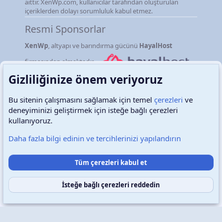
aittir. XenWp.com, kullanıcılar tarafından oluşturulan
içeriklerden dolayı sorumluluk kabul etmez.
Resmi Sponsorlar
XenWp
, altyapı ve barındırma gücünü
HayalHost
firmasından almaktadır.
Gizliliğinize önem veriyoruz
Bu sitenin çalışmasını sağlamak için temel
çerezleri
ve
deneyiminizi geliştirmek için isteğe bağlı çerezleri
Türkçe (TR)
Çerezler
kullanıyoruz.
Daha fazla bilgi edinin ve tercihlerinizi yapılandırın
Destek talepleri
Bize ulaşın
Şartlar ve kurallar
Tüm çerezleri kabul et
Gizlilik politikası
Yardım
Ana sayfa
R
S
S
İsteğe bağlı çerezleri reddedin
Copyright © 2026 XenWp Telif Hakları Saklıdır
Community platform by XenForo® © 2010-2026 XenForo Ltd.