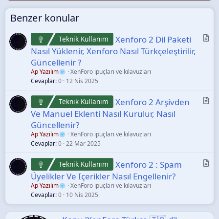
Benzer konular
M
Xenforo 2 Dil Paketi
Teknik Kullanım
a
Nasıl Yüklenir, Xenforo Nasıl Türkçeleştirilir,
k
Güncellenir ?
a
Ap Yazılım
XenForo ipuçları ve kılavuzları
l
Cevaplar
0
12 Nis 2025
e
M
Xenforo 2 Arşivden
Teknik Kullanım
a
Ve Manuel Eklenti Nasıl Kurulur, Nasıl
k
Güncellenir?
a
Ap Yazılım
XenForo ipuçları ve kılavuzları
l
Cevaplar
0
22 Mar 2025
e
M
Xenforo 2 : Spam
Teknik Kullanım
a
Üyelikler Ve Içerikler Nasıl Engellenir?
k
Ap Yazılım
XenForo ipuçları ve kılavuzları
a
Cevaplar
0
10 Nis 2025
l
e