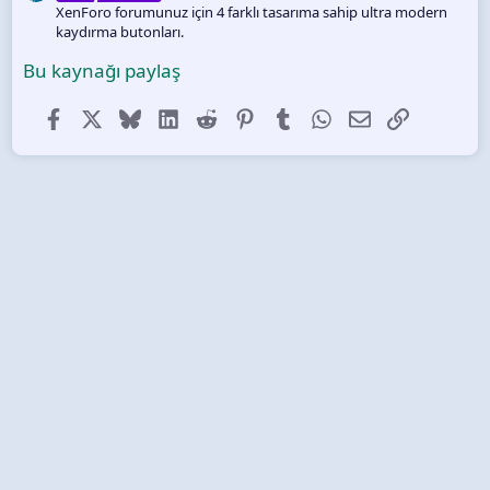
XenForo forumunuz için 4 farklı tasarıma sahip ultra modern
kaydırma butonları.
Bu kaynağı paylaş
Facebook
X (Twitter)
Bluesky
LinkedIn
Reddit
Pinterest
Tumblr
WhatsApp
E-posta
Link