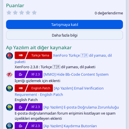
:
Puanlar
0
0 değerlendirme
.
0
0
Tartışmaya katıl
y
ı
Daha fazla bilgi
l
d
ı
Ap Yazılım ait diğer kaynakar
z
XenForo Türkçe 🇹🇷 dil yaması, dil
Türkçe Yama
paketi
XenForo 2.3.8 : Türkçe 🇹🇷 dil yaması, dil paketi
[MMO] Hide Bb-Code Content System
XF 2.3
İçeriği gizlemek için eklenti
[Ap Yazılım] Email Verification
English Patch
Requirement - English Patch
English Patch
[Ap Yazılım] E-posta Doğrulama Zorunluluğu
XF 2.3
E-posta doğrulanmadan forum erişimini kısıtlayan ve spam
üyelikleri engelleyen eklenti
[Ap Yazılım] Kaydırma Butonları
XF 2.3