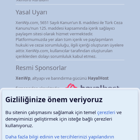
Yasal Uyarı
XenWp.com, 5651 Sayılı Kanun’un 8. maddesi ile Türk Ceza
Kanunu’nun 125. maddesi kapsamında içerik sağlayıcı
paylaşım sitesi olarak hizmet vermektedir.
Platformumuzda yer alan tüm içerik ve paylaşımların
hukuki ve cezai sorumluluğu, ilgili içeriği oluşturan üyelere
aittir. XenWp.com, kullanıcılar tarafından oluşturulan
içeriklerden dolayı sorumluluk kabul etmez.
Resmi Sponsorlar
XenWp
, altyapı ve barındırma gücünü
HayalHost
firmasından almaktadır.
Gizliliğinize önem veriyoruz
Bu sitenin çalışmasını sağlamak için temel
çerezleri
ve
deneyiminizi geliştirmek için isteğe bağlı çerezleri
Türkçe (TR)
Çerezler
kullanıyoruz.
Daha fazla bilgi edinin ve tercihlerinizi yapılandırın